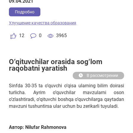
09.04.2021
Kollejgaxam intixon asosida qabul qilinadi agar testan
o'tolmasa 16yoshdan avtomatik qabul qilinadi.
Подробно
4)Institutga 4yil o'qitiladi 1-4 kursgacha o'qitiladi 2yil
Улучшение качества образования
o'qidi va 2yil o'zini soxasida (tekinga) ishlaydi
davlatga. Qizbolar va O'g'ilbolar alohida o'qishi kerak
12
0
3965
Maktabda, Kollejda va Instituda.
O‘qituvchilar orasida sog‘lom
raqobatni yaratish
В рассмотрении
Sinfda 30-35 ta o’quvchi o’qisa ularning bilim doirasi
turlicha. Ayrim o’quvchilar mavzularni oson
o’zlashtiradi, o’qituvchi boshqa o’quvchilarga qaytadan
mavzuni tushuntirsa ular uchun bu zerikarli tuyuladi.
Автор: Nilufar Rahmonova