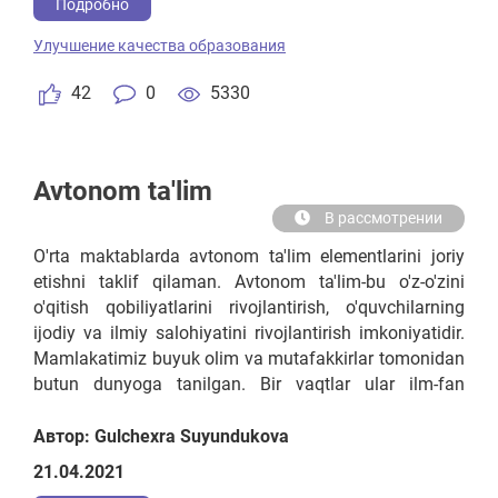
eshitib yodlash 5 barobar kuchli bo‘ladi
Подробно
Улучшение качества образования
42
0
5330
Avtonom ta'lim
В рассмотрении
O'rta maktablarda avtonom ta'lim elementlarini joriy
etishni taklif qilaman. Avtonom ta'lim-bu o'z-o'zini
o'qitish qobiliyatlarini rivojlantirish, o'quvchilarning
ijodiy va ilmiy salohiyatini rivojlantirish imkoniyatidir.
Mamlakatimiz buyuk olim va mutafakkirlar tomonidan
butun dunyoga tanilgan. Bir vaqtlar ular ilm-fan
rivojiga katta hissa qo'shdilar va eng muhimi, ularning
barchasi o'rganish va ular ishlagan sharoitlarni
Автор: Gulchexra Suyundukova
hisobga olgan holda katta istakka ega edilar, ular
21.04.2021
o'zlarida ko'p vaqt ishladilar va shu bilan ular