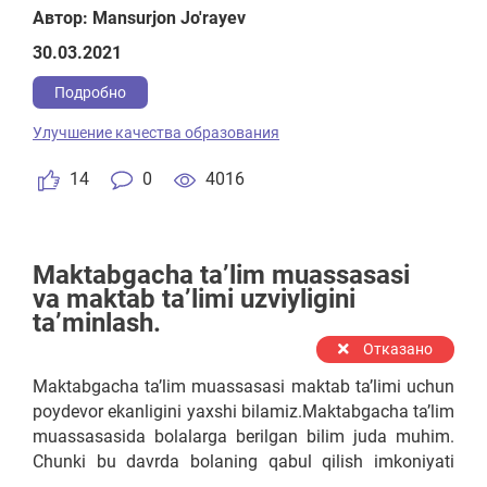
tomonidan rag'batlatiriladi, bizning ishimiz esa 63%
Автор: Mansurjon Jo'rayev
dan 70% ga o'zlashtirishini oshirgan talabani munosib
30.03.2021
rag'banlatirishimiz kerak. Faqat moddiy rag'bat emas
va yana talabani o'zini ham emas balki ota-onasini
Подробно
ham nazardan chetda qoldirmasligimiz kerak deb
Улучшение качества образования
o'ylayman. Bu albatta o'z samarasini ko'rsatmay
qolmaydi.
14
0
4016
Maktabgacha ta’lim muassasasi
va maktab ta’limi uzviyligini
ta’minlash.
Отказано
Maktabgacha ta’lim muassasasi maktab ta’limi uchun
poydevor ekanligini yaxshi bilamiz.Maktabgacha ta’lim
muassasasida bolalarga berilgan bilim juda muhim.
Chunki bu davrda bolaning qabul qilish imkoniyati
yuqori boladi.MTM bolaning har xil interaktiv o'yinlar