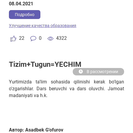
08.04.2021
Подробно
Улучшение качества образования
22
0
4322
Tizim+Tugun=YECHIM
В рассмотрении
Yurtimizda ta'lim sohasida qilinishi kerak bo'lgan
o'zgarishlar. Dars beruvchi va dars oluvchi. Jamoat
madaniyati va h.k.
Автор: Asadbek G'ofurov