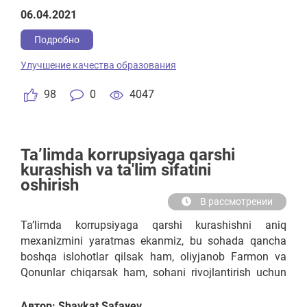
06.04.2021
Подробно
Улучшение качества образования
98
0
4047
Ta’limda korrupsiyaga qarshi
kurashish va ta'lim sifatini
oshirish
В рассмотрении
Ta’limda korrupsiyaga qarshi kurashishni aniq
mexanizmini yaratmas ekanmiz, bu sohada qancha
boshqa islohotlar qilsak ham, oliyjanob Farmon va
Qonunlar chiqarsak ham, sohani rivojlantirish uchun
byudjetdan qancha-qancha mablag‘lar ajratsak ham
samara bermaydi.
Автор: Shavkat Safayev