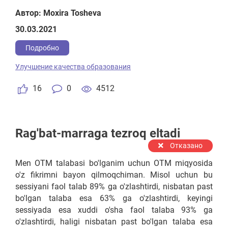
orqali olgan bilimlari maktab darslarini oson
Автор: Moxira Tosheva
o'zlashtirishlariga zamin bo'ladi.Bunda bolalarga
30.03.2021
"Mental arifmetika" "Konstruktorlik","Mexatronika"
fanlaridan qo'shimcha mashg'ulotlar tashkil qilish
Подробно
nazarda tutiladi.
Улучшение качества образования
16
0
4512
Rag'bat-marraga tezroq eltadi
Отказано
Men OTM talabasi bo'lganim uchun OTM miqyosida
o'z fikrimni bayon qilmoqchiman. Misol uchun bu
sessiyani faol talab 89% ga o'zlashtirdi, nisbatan past
bo'lgan talaba esa 63% ga o'zlashtirdi, keyingi
sessiyada esa xuddi o'sha faol talaba 93% ga
o'zlashtirdi, haligi nisbatan past bo'lgan talaba esa