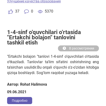
Улучшение качества образования
37
0
5370
1-4-sinf o'quvchilari o'rtasida
"Ertakchi bolajon" tanlovini
tashkil etish
В рассмотрении
"Ertakchi bolajon "tanlovi 1-4-sinf o'quvchilari o'rtasida
o'tkaziladi. Tanlovlar ta'lim sifatini oshirishning eng
ta'sirchan usulidir.Bu orqali o'quvchi o'z-o'zidan kitobga
qiziqa boshlaydi. Sog'lom raqobat yuzaga keladi.
Автор: Rohat Halimova
09.06.2021
Подробно