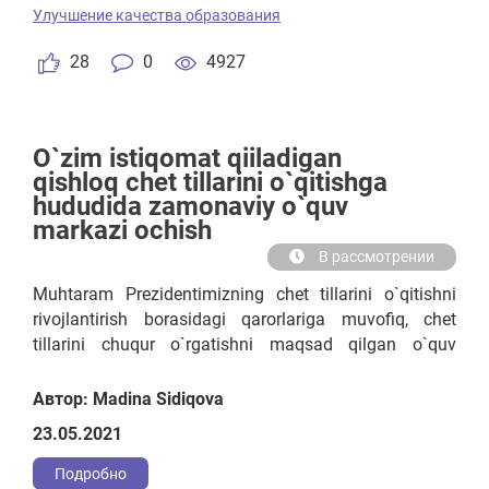
Улучшение качества образования
28
0
4927
O`zim istiqomat qiiladigan
qishloq chet tillarini o`qitishga
hududida zamonaviy o`quv
markazi ochish
В рассмотрении
Muhtaram Prezidentimizning chet tillarini o`qitishni
rivojlantirish borasidagi qarorlariga muvofiq, chet
tillarini chuqur o`rgatishni maqsad qilgan o`quv
markazi faoliyatini yo`lga qo`yish
Автор: Madina Sidiqova
23.05.2021
Подробно