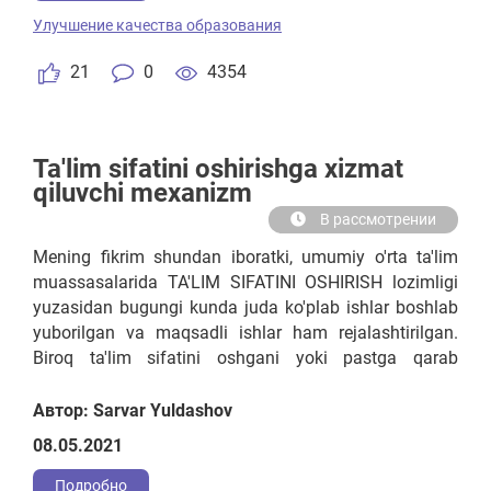
Улучшение качества образования
21
0
4354
Ta'lim sifatini oshirishga xizmat
qiluvchi mexanizm
В рассмотрении
Mening fikrim shundan iboratki, umumiy o'rta ta'lim
muassasalarida TA'LIM SIFATINI OSHIRISH lozimligi
yuzasidan bugungi kunda juda ko'plab ishlar boshlab
yuborilgan va maqsadli ishlar ham rejalashtirilgan.
Biroq ta'lim sifatini oshgani yoki pastga qarab
ketayotganligi yoki va boshqa shunga o'xshash
vaziyatlarni 100 foiz qamrab olib, aniq bir faktli
Автор: Sarvar Yuldashov
ma'lumotni hech kim ayta olmasa kerak. Sababi
08.05.2021
maktabda ta'lim sifatini qay darajada ekanligini avvalo
maktabning o'quv ishlari bo'yicha direktor o'rinbosari
Подробно