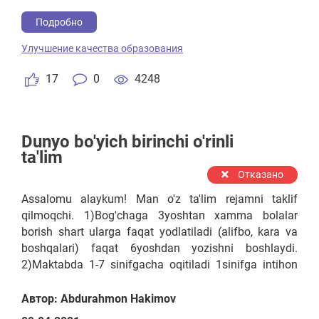
Kollejgaxam intixon asosida qabul qilinadi agar testan
o'tolmasa 16yoshdan avtomatik qabul qilinadi.
Подробно
4)Institutga 4yil o'qitiladi 1-4 kursgacha o'qitiladi 2yil
Улучшение качества образования
o'qidi va 2yil o'zini soxasida (tekinga) ishlaydi
davlatga. Qizbolar va O'g'ilbolar alohida o'qishi kerak
17
0
4248
Maktabda, Kollejda va Instituda.
Dunyo bo'yich birinchi o'rinli
ta'lim
Отказано
Assalomu alaykum! Man o'z ta'lim rejamni taklif
qilmoqchi. 1)Bog'chaga 3yoshtan xamma bolalar
borish shart ularga faqat yodlatiladi (alifbo, kara va
boshqalari) faqat 6yoshdan yozishni boshlaydi.
2)Maktabda 1-7 sinifgacha oqitiladi 1sinifga intihon
asosida qabul qilinadi agar testan (kara, alifbod va
boshqalari) o'tolmasa 9yoshdan avtomatik qabul
Автор: Abdurahmon Hakimov
qilinadi. 3)Kollej ta'limi 1-4 kursgacha o'qitiladi.