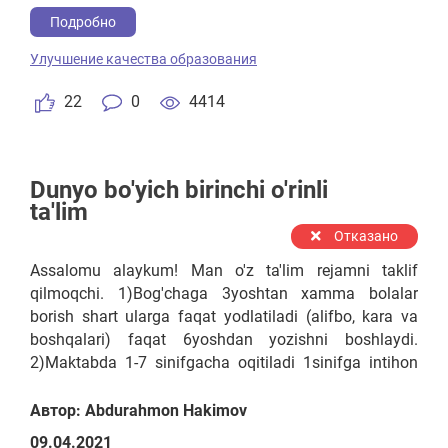
o'tolmasa 16yoshdan avtomatik qabul qilinadi.
Подробно
4)Institutga 4yil o'qitiladi 1-4 kursgacha o'qitiladi 2yil
Улучшение качества образования
o'qidi va 2yil o'zini soxasida (tekinga) ishlaydi
davlatga. Qizbolar va O'g'ilbolar alohida o'qishi kerak
22
0
4414
Maktabda, Kollejda va Instituda.
Dunyo bo'yich birinchi o'rinli
ta'lim
Отказано
Assalomu alaykum! Man o'z ta'lim rejamni taklif
qilmoqchi. 1)Bog'chaga 3yoshtan xamma bolalar
borish shart ularga faqat yodlatiladi (alifbo, kara va
boshqalari) faqat 6yoshdan yozishni boshlaydi.
2)Maktabda 1-7 sinifgacha oqitiladi 1sinifga intihon
asosida qabul qilinadi agar testan (kara, alifbod va
boshqalari) o'tolmasa 9yoshdan avtomatik qabul
Автор: Abdurahmon Hakimov
qilinadi. 3)Kollej ta'limi 1-4 kursgacha o'qitiladi.
09.04.2021