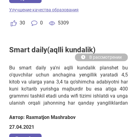
bilishi kerak bo'lsa har bir o'quvchining bilim darajasini
Улучшение качества образования
yuqoriga yoki pastga o'sish diagrammasini o'quvchiga
va fan o'qituvchilariga bildirib borishi kerak.
30
0
5309
Smart daily(aqlli kundalik)
В рассмотрении
Bu smart daily ya'ni aqlli kundalik planshet bu
o'quvchilar uchun anchagina yengillik yaratadi 4,5
kitob va ularga yana 3,4 ta qo'shimcha adabiyotni har
kuni ko'tarib yurishga majburdir bu esa atiga 400
grammni tashkil etadi unda wifi tizimi ishlatdi va unga
ulanish orqali jahonning har qanday yangiliklardan
bolalar bo'lib berishligini mumkin bo‘ladi unda turli xalq
talim saytlarida kirish va informatika turli adabiyot va
Автор: Raxmatjon Mashrabov
audio kurslardan foydalanishi mumkin va
27.04.2021
samaradorlik odiy o'qiganga qaraganda ko'rib va