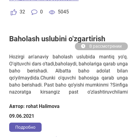
me'yorlarini belgilash kerak. 3. Umumiy o'rta ta’lim
maktablardagi 10-11 sinlarni to’liq majburiy tarzda
32
0
5045
variativ sinlarni tashkil etish
Baholash uslubini o'zgartirish
В рассмотрении
Hozirgi an'anaviy baholash uslubida mantiq yo'q.
O'qituvchi dars o'tadi,baholaydi, baholariga qarab unga
baho berishadi. Albatta baho adolat bilan
qo'yilmaydida.Chunki o'quvchi bahosiga qarab unga
baho berishadi. Past baho qo'yishi mumkinmi ?Sinfiga
nazoratga kirsangiz past o'zlashtiruvchilarni
yashiradi.Shuning uchun o'qituvchi faqat darsini
bersin. Baholashni alohida boshqa tashkilot amalga
Автор: rohat Halimova
oshirishi kerak.Har olti oyda yoki bir yilda.Bunda ota-
09.06.2021
onalar ham ishtirok etishi kerak.Yoki rahbariyat
tomonidan bloktestlar olinsa ham bo'ladi.
Подробно