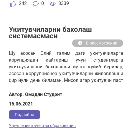
242
0
8339
Укитувчиларни бахолаш
системасмаси
В рассмотрении
Шу асосан Олий талим даги укитувчиларга
корупциядан кайтариш учун студентларга
укитвучиларни бахолашни йулга куйиб берилар,
асосан коррупционер укитувчиларни жиловлашни
бир йули день биламан. Мисол агар укитувчи паст
балл олса укитиши паст булса бечора студент лар
кийналмасин (пулга сессия йопиб) укитувчиям
Автор: Омадли Студент
маълум микдорда ойлигидан кесилсин.
16.06.2021
Подробно
Улучшение качества образования