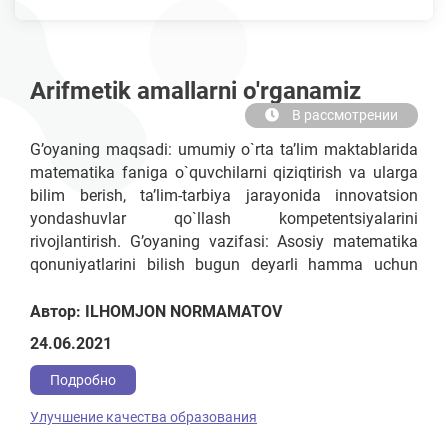
Arifmetik amallarni o'rganamiz
В рассмотрении
G’oyaning maqsadi: umumiy o`rta ta’lim maktablarida
matematika faniga o`quvchilarni qiziqtirish va ularga
bilim berish, ta’lim-tarbiya jarayonida innovatsion
yondashuvlar qo`llash kompetentsiyalarini
rivojlantirish. G’oyaning vazifasi: Asosiy matematika
qonuniyatlarini bilish bugun deyarli hamma uchun
kerak. Ko‘p kasblar bevosita matematika bilan bog‘liq:
moliya, kompyuter texnologiyalari, injeneriya va
Автор: ILHOMJON NORMAMATOV
boshqalar. Shuning uchun ham, garchi bu oson
24.06.2021
bo‘lmasada, farzandlarimizga «fanlarning shohi»ni
o‘rgatish juda muhim
Подробно
Улучшение качества образования