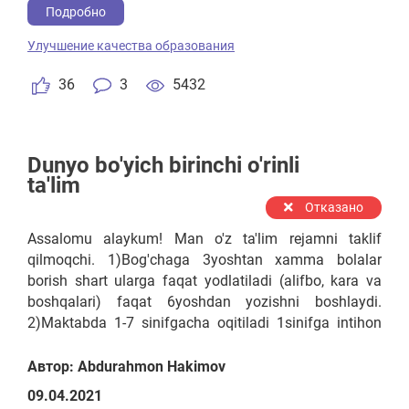
kashfiyotlari hali ham zamonaviy dunyoning ilmiy
Подробно
doiralarini hayratga soladigan buyuk olimlarga
Улучшение качества образования
aylandilar. Agar maktablarimizda kamida avtonom
ta'lim elementlarini joriy qi
36
3
5432
Dunyo bo'yich birinchi o'rinli
ta'lim
Отказано
Assalomu alaykum! Man o'z ta'lim rejamni taklif
qilmoqchi. 1)Bog'chaga 3yoshtan xamma bolalar
borish shart ularga faqat yodlatiladi (alifbo, kara va
boshqalari) faqat 6yoshdan yozishni boshlaydi.
2)Maktabda 1-7 sinifgacha oqitiladi 1sinifga intihon
asosida qabul qilinadi agar testan (kara, alifbod va
boshqalari) o'tolmasa 9yoshdan avtomatik qabul
Автор: Abdurahmon Hakimov
qilinadi. 3)Kollej ta'limi 1-4 kursgacha o'qitiladi.
09.04.2021
Kollejgaxam intixon asosida qabul qilinadi agar testan