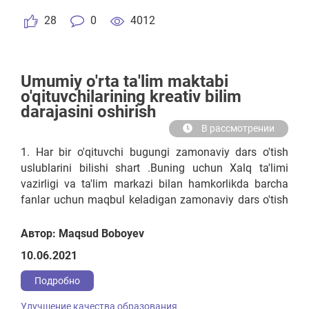
28
0
4012
Umumiy o'rta ta'lim maktabi
o'qituvchilarining kreativ bilim
darajasini oshirish
В рассмотрении
1. Har bir o'qituvchi bugungi zamonaviy dars o'tish
uslublarini bilishi shart .Buning uchun Xalq ta'limi
vazirligi va ta'lim markazi bilan hamkorlikda barcha
fanlar uchun maqbul keladigan zamonaviy dars o'tish
uslublarini ishlab chiqishi va bu uslublarni
Respublikdagi barcha fan o'qituvchilarga o'rgatishi
Автор: Maqsud Boboyev
choralarni ko'rishi kerak. 2. Xalq ta'limi vaziriligi
10.06.2021
tomonidan maktab rahbarlari, xalq ta'limi bo'limi
metodistlari va bo'lim mudir o'rinbosarlari uchun
Подробно
majburiy tartibda dars tahlillarni amalga oshirilishi
Улучшение качества образования