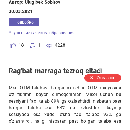
Автор: Ulug‘bek Sobirov
30.03.2021
Подробно
Улучшение качества образования
18
1
4228
Rag'bat-marraga tezroq eltadi
Отказано
Men OTM talabasi bo'lganim uchun OTM miqyosida
o'z fikrimni bayon qilmoqchiman. Misol uchun bu
sessiyani faol talab 89% ga o'zlashtirdi, nisbatan past
bo'lgan talaba esa 63% ga o'zlashtirdi, keyingi
sessiyada esa xuddi o'sha faol talaba 93% ga
o'zlashtirdi, haligi nisbatan past bo'lgan talaba esa
70% ga o'zlashtirdi. Faol talaba shundoq ham davlat