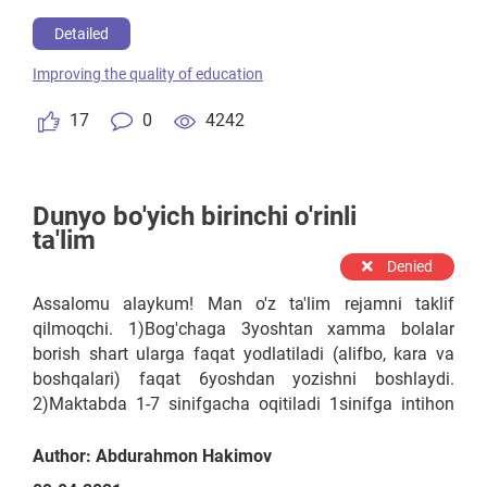
Kollejgaxam intixon asosida qabul qilinadi agar testan
o'tolmasa 16yoshdan avtomatik qabul qilinadi.
Detailed
4)Institutga 4yil o'qitiladi 1-4 kursgacha o'qitiladi 2yil
Improving the quality of education
o'qidi va 2yil o'zini soxasida (tekinga) ishlaydi
davlatga. Qizbolar va O'g'ilbolar alohida o'qishi kerak
17
0
4242
Maktabda, Kollejda va Instituda.
Dunyo bo'yich birinchi o'rinli
ta'lim
Denied
Assalomu alaykum! Man o'z ta'lim rejamni taklif
qilmoqchi. 1)Bog'chaga 3yoshtan xamma bolalar
borish shart ularga faqat yodlatiladi (alifbo, kara va
boshqalari) faqat 6yoshdan yozishni boshlaydi.
2)Maktabda 1-7 sinifgacha oqitiladi 1sinifga intihon
asosida qabul qilinadi agar testan (kara, alifbod va
boshqalari) o'tolmasa 9yoshdan avtomatik qabul
Author: Abdurahmon Hakimov
qilinadi. 3)Kollej ta'limi 1-4 kursgacha o'qitiladi.