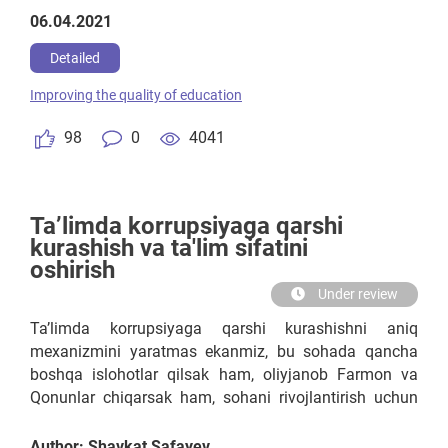
06.04.2021
Detailed
Improving the quality of education
98
0
4041
Ta’limda korrupsiyaga qarshi
kurashish va ta'lim sifatini
oshirish
Under review
Ta’limda korrupsiyaga qarshi kurashishni aniq
mexanizmini yaratmas ekanmiz, bu sohada qancha
boshqa islohotlar qilsak ham, oliyjanob Farmon va
Qonunlar chiqarsak ham, sohani rivojlantirish uchun
byudjetdan qancha-qancha mablag‘lar ajratsak ham
samara bermaydi.
Author: Shavkat Safayev