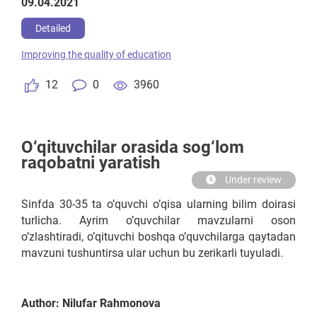
09.04.2021
Kollejgaxam intixon asosida qabul qilinadi agar testan
o'tolmasa 16yoshdan avtomatik qabul qilinadi.
Detailed
4)Institutga 4yil o'qitiladi 1-4 kursgacha o'qitiladi 2yil
Improving the quality of education
o'qidi va 2yil o'zini soxasida (tekinga) ishlaydi
davlatga. Qizbolar va O'g'ilbolar alohida o'qishi kerak
12
0
3960
Maktabda, Kollejda va Instituda.
O‘qituvchilar orasida sog‘lom
raqobatni yaratish
Under review
Sinfda 30-35 ta o’quvchi o’qisa ularning bilim doirasi
turlicha. Ayrim o’quvchilar mavzularni oson
o’zlashtiradi, o’qituvchi boshqa o’quvchilarga qaytadan
mavzuni tushuntirsa ular uchun bu zerikarli tuyuladi.
Author: Nilufar Rahmonova