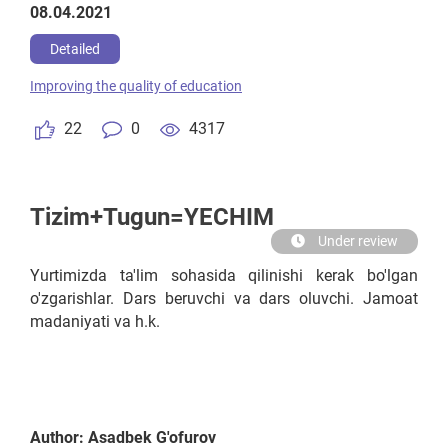
08.04.2021
Detailed
Improving the quality of education
22
0
4317
Tizim+Tugun=YECHIM
Under review
Yurtimizda ta'lim sohasida qilinishi kerak bo'lgan
o'zgarishlar. Dars beruvchi va dars oluvchi. Jamoat
madaniyati va h.k.
Author: Asadbek G'ofurov