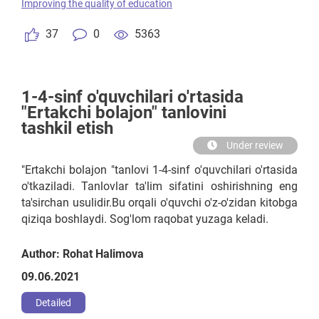
Improving the quality of education
37
0
5363
1-4-sinf o'quvchilari o'rtasida
"Ertakchi bolajon" tanlovini
tashkil etish
Under review
"Ertakchi bolajon "tanlovi 1-4-sinf o'quvchilari o'rtasida
o'tkaziladi. Tanlovlar ta'lim sifatini oshirishning eng
ta'sirchan usulidir.Bu orqali o'quvchi o'z-o'zidan kitobga
qiziqa boshlaydi. Sog'lom raqobat yuzaga keladi.
Author: Rohat Halimova
09.06.2021
Detailed