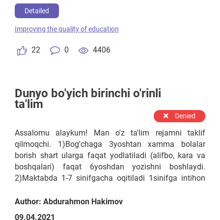
o'tolmasa 16yoshdan avtomatik qabul qilinadi.
Detailed
4)Institutga 4yil o'qitiladi 1-4 kursgacha o'qitiladi 2yil
Improving the quality of education
o'qidi va 2yil o'zini soxasida (tekinga) ishlaydi
davlatga. Qizbolar va O'g'ilbolar alohida o'qishi kerak
22
0
4406
Maktabda, Kollejda va Instituda.
Dunyo bo'yich birinchi o'rinli
ta'lim
Denied
Assalomu alaykum! Man o'z ta'lim rejamni taklif
qilmoqchi. 1)Bog'chaga 3yoshtan xamma bolalar
borish shart ularga faqat yodlatiladi (alifbo, kara va
boshqalari) faqat 6yoshdan yozishni boshlaydi.
2)Maktabda 1-7 sinifgacha oqitiladi 1sinifga intihon
asosida qabul qilinadi agar testan (kara, alifbod va
boshqalari) o'tolmasa 9yoshdan avtomatik qabul
Author: Abdurahmon Hakimov
qilinadi. 3)Kollej ta'limi 1-4 kursgacha o'qitiladi.
09.04.2021