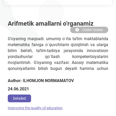
Arifmetik amallarni o'rganamiz
Under review
G’oyaning maqsadi: umumiy o`rta ta’lim maktablarida
matematika faniga o`quvchilarni qiziqtirish va ularga
bilim berish, ta’lim-tarbiya jarayonida innovatsion
yondashuvlar qo`llash kompetentsiyalarini
rivojlantirish. G’oyaning vazifasi: Asosiy matematika
qonuniyatlarini bilish bugun deyarli hamma uchun
kerak. Ko‘p kasblar bevosita matematika bilan bog‘liq:
moliya, kompyuter texnologiyalari, injeneriya va
Author: ILHOMJON NORMAMATOV
boshqalar. Shuning uchun ham, garchi bu oson
24.06.2021
bo‘lmasada, farzandlarimizga «fanlarning shohi»ni
o‘rgatish juda muhim
Detailed
Improving the quality of education