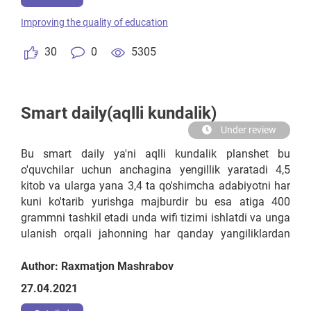
bilishi kerak bo'lsa har bir o'quvchining bilim darajasini
Improving the quality of education
yuqoriga yoki pastga o'sish diagrammasini o'quvchiga
va fan o'qituvchilariga bildirib borishi kerak.
30
0
5305
Smart daily(aqlli kundalik)
Under review
Bu smart daily ya'ni aqlli kundalik planshet bu
o'quvchilar uchun anchagina yengillik yaratadi 4,5
kitob va ularga yana 3,4 ta qo'shimcha adabiyotni har
kuni ko'tarib yurishga majburdir bu esa atiga 400
grammni tashkil etadi unda wifi tizimi ishlatdi va unga
ulanish orqali jahonning har qanday yangiliklardan
bolalar bo'lib berishligini mumkin bo‘ladi unda turli xalq
talim saytlarida kirish va informatika turli adabiyot va
Author: Raxmatjon Mashrabov
audio kurslardan foydalanishi mumkin va
27.04.2021
samaradorlik odiy o'qiganga qaraganda ko'rib va