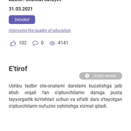
31.03.2021
Detailed
Improving the quality of education
102
0
4141
E'tirof
Under review
Ushbu tadbir ota-onalarni darslarni kuzatishga jalb
etish orqali fan o'qituvchilarini darsga puxta
tayyorgarlik ko'rishlari uchun va sifatli dars o'tayotgan
o'qituvchilarni nufuzini oshirishga xizmat qiladi.