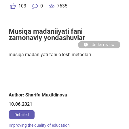
103
0
7635
Мusiqa madaniiyati fani
zamonaviy yondashuvlar
Under review
musiqa madaniyati fani o'tosh metodlari
Author: Sharifa Muxitdinova
10.06.2021
Detailed
Improving the quality of education