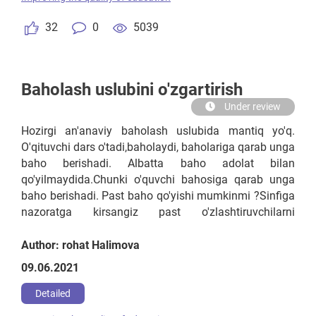
me'yorlarini belgilash kerak. 3. Umumiy o'rta ta’lim
maktablardagi 10-11 sinlarni to’liq majburiy tarzda
32
0
5039
variativ sinlarni tashkil etish
Baholash uslubini o'zgartirish
Under review
Hozirgi an'anaviy baholash uslubida mantiq yo'q.
O'qituvchi dars o'tadi,baholaydi, baholariga qarab unga
baho berishadi. Albatta baho adolat bilan
qo'yilmaydida.Chunki o'quvchi bahosiga qarab unga
baho berishadi. Past baho qo'yishi mumkinmi ?Sinfiga
nazoratga kirsangiz past o'zlashtiruvchilarni
yashiradi.Shuning uchun o'qituvchi faqat darsini
bersin. Baholashni alohida boshqa tashkilot amalga
Author: rohat Halimova
oshirishi kerak.Har olti oyda yoki bir yilda.Bunda ota-
09.06.2021
onalar ham ishtirok etishi kerak.Yoki rahbariyat
tomonidan bloktestlar olinsa ham bo'ladi.
Detailed