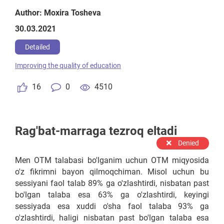
orqali olgan bilimlari maktab darslarini oson
Author: Moxira Tosheva
o'zlashtirishlariga zamin bo'ladi.Bunda bolalarga
30.03.2021
"Mental arifmetika" "Konstruktorlik","Mexatronika"
fanlaridan qo'shimcha mashg'ulotlar tashkil qilish
Detailed
nazarda tutiladi.
Improving the quality of education
16
0
4510
Rag'bat-marraga tezroq eltadi
Denied
Men OTM talabasi bo'lganim uchun OTM miqyosida
o'z fikrimni bayon qilmoqchiman. Misol uchun bu
sessiyani faol talab 89% ga o'zlashtirdi, nisbatan past
bo'lgan talaba esa 63% ga o'zlashtirdi, keyingi
sessiyada esa xuddi o'sha faol talaba 93% ga
o'zlashtirdi, haligi nisbatan past bo'lgan talaba esa