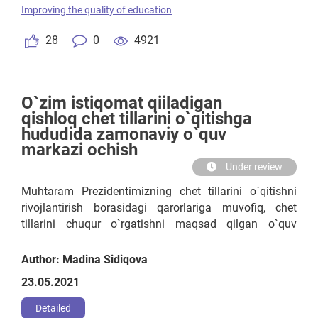
Improving the quality of education
28
0
4921
O`zim istiqomat qiiladigan
qishloq chet tillarini o`qitishga
hududida zamonaviy o`quv
markazi ochish
Under review
Muhtaram Prezidentimizning chet tillarini o`qitishni
rivojlantirish borasidagi qarorlariga muvofiq, chet
tillarini chuqur o`rgatishni maqsad qilgan o`quv
markazi faoliyatini yo`lga qo`yish
Author: Madina Sidiqova
23.05.2021
Detailed