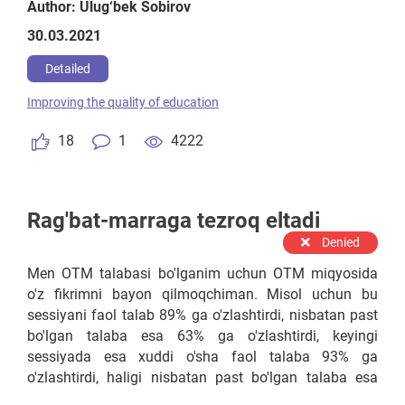
Author: Ulug‘bek Sobirov
30.03.2021
Detailed
Improving the quality of education
18
1
4222
Rag'bat-marraga tezroq eltadi
Denied
Men OTM talabasi bo'lganim uchun OTM miqyosida
o'z fikrimni bayon qilmoqchiman. Misol uchun bu
sessiyani faol talab 89% ga o'zlashtirdi, nisbatan past
bo'lgan talaba esa 63% ga o'zlashtirdi, keyingi
sessiyada esa xuddi o'sha faol talaba 93% ga
o'zlashtirdi, haligi nisbatan past bo'lgan talaba esa
70% ga o'zlashtirdi. Faol talaba shundoq ham davlat