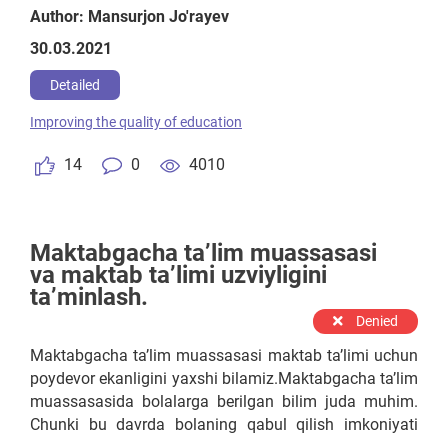
tomonidan rag'batlatiriladi, bizning ishimiz esa 63%
Author: Mansurjon Jo'rayev
dan 70% ga o'zlashtirishini oshirgan talabani munosib
30.03.2021
rag'banlatirishimiz kerak. Faqat moddiy rag'bat emas
va yana talabani o'zini ham emas balki ota-onasini
Detailed
ham nazardan chetda qoldirmasligimiz kerak deb
Improving the quality of education
o'ylayman. Bu albatta o'z samarasini ko'rsatmay
qolmaydi.
14
0
4010
Maktabgacha ta’lim muassasasi
va maktab ta’limi uzviyligini
ta’minlash.
Denied
Maktabgacha ta’lim muassasasi maktab ta’limi uchun
poydevor ekanligini yaxshi bilamiz.Maktabgacha ta’lim
muassasasida bolalarga berilgan bilim juda muhim.
Chunki bu davrda bolaning qabul qilish imkoniyati
yuqori boladi.MTM bolaning har xil interaktiv o'yinlar