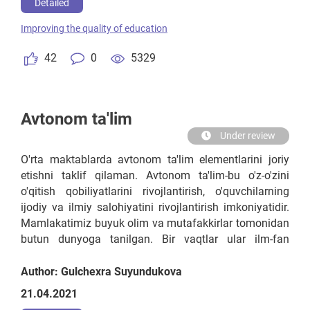
eshitib yodlash 5 barobar kuchli bo‘ladi
Detailed
Improving the quality of education
42
0
5329
Avtonom ta'lim
Under review
O'rta maktablarda avtonom ta'lim elementlarini joriy
etishni taklif qilaman. Avtonom ta'lim-bu o'z-o'zini
o'qitish qobiliyatlarini rivojlantirish, o'quvchilarning
ijodiy va ilmiy salohiyatini rivojlantirish imkoniyatidir.
Mamlakatimiz buyuk olim va mutafakkirlar tomonidan
butun dunyoga tanilgan. Bir vaqtlar ular ilm-fan
rivojiga katta hissa qo'shdilar va eng muhimi, ularning
barchasi o'rganish va ular ishlagan sharoitlarni
Author: Gulchexra Suyundukova
hisobga olgan holda katta istakka ega edilar, ular
21.04.2021
o'zlarida ko'p vaqt ishladilar va shu bilan ular