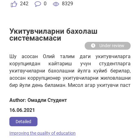
242
0
8329
Укитувчиларни бахолаш
системасмаси
Under review
Шу асосан Олий талим даги укитувчиларга
корупциядан кайтариш учун студентларга
укитвучиларни бахолашни йулга куйиб берилар,
асосан коррупционер укитувчиларни жиловлашни
бир йули день биламан. Мисол агар укитувчи паст
балл олса укитиши паст булса бечора студент лар
кийналмасин (пулга сессия йопиб) укитувчиям
Author: Омадли Студент
маълум микдорда ойлигидан кесилсин.
16.06.2021
Detailed
Improving the quality of education