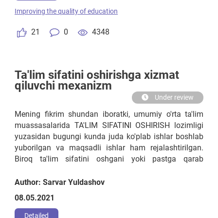
Improving the quality of education
21
0
4348
Ta'lim sifatini oshirishga xizmat
qiluvchi mexanizm
Under review
Mening fikrim shundan iboratki, umumiy o'rta ta'lim
muassasalarida TA'LIM SIFATINI OSHIRISH lozimligi
yuzasidan bugungi kunda juda ko'plab ishlar boshlab
yuborilgan va maqsadli ishlar ham rejalashtirilgan.
Biroq ta'lim sifatini oshgani yoki pastga qarab
ketayotganligi yoki va boshqa shunga o'xshash
vaziyatlarni 100 foiz qamrab olib, aniq bir faktli
Author: Sarvar Yuldashov
ma'lumotni hech kim ayta olmasa kerak. Sababi
08.05.2021
maktabda ta'lim sifatini qay darajada ekanligini avvalo
maktabning o'quv ishlari bo'yicha direktor o'rinbosari
Detailed