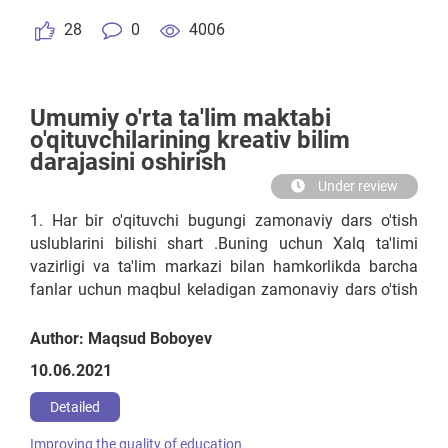
28
0
4006
Umumiy o'rta ta'lim maktabi
o'qituvchilarining kreativ bilim
darajasini oshirish
Under review
1. Har bir o'qituvchi bugungi zamonaviy dars o'tish
uslublarini bilishi shart .Buning uchun Xalq ta'limi
vazirligi va ta'lim markazi bilan hamkorlikda barcha
fanlar uchun maqbul keladigan zamonaviy dars o'tish
uslublarini ishlab chiqishi va bu uslublarni
Respublikdagi barcha fan o'qituvchilarga o'rgatishi
Author: Maqsud Boboyev
choralarni ko'rishi kerak. 2. Xalq ta'limi vaziriligi
10.06.2021
tomonidan maktab rahbarlari, xalq ta'limi bo'limi
metodistlari va bo'lim mudir o'rinbosarlari uchun
Detailed
majburiy tartibda dars tahlillarni amalga oshirilishi
Improving the quality of education