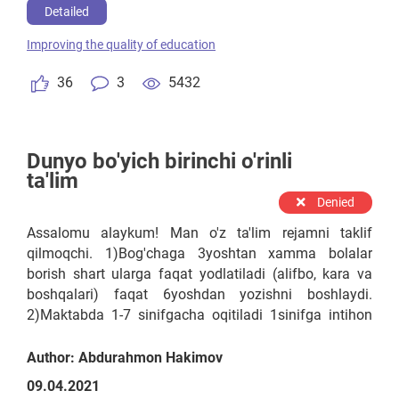
kashfiyotlari hali ham zamonaviy dunyoning ilmiy
Detailed
doiralarini hayratga soladigan buyuk olimlarga
Improving the quality of education
aylandilar. Agar maktablarimizda kamida avtonom
ta'lim elementlarini joriy qi
36
3
5432
Dunyo bo'yich birinchi o'rinli
ta'lim
Denied
Assalomu alaykum! Man o'z ta'lim rejamni taklif
qilmoqchi. 1)Bog'chaga 3yoshtan xamma bolalar
borish shart ularga faqat yodlatiladi (alifbo, kara va
boshqalari) faqat 6yoshdan yozishni boshlaydi.
2)Maktabda 1-7 sinifgacha oqitiladi 1sinifga intihon
asosida qabul qilinadi agar testan (kara, alifbod va
boshqalari) o'tolmasa 9yoshdan avtomatik qabul
Author: Abdurahmon Hakimov
qilinadi. 3)Kollej ta'limi 1-4 kursgacha o'qitiladi.
09.04.2021
Kollejgaxam intixon asosida qabul qilinadi agar testan