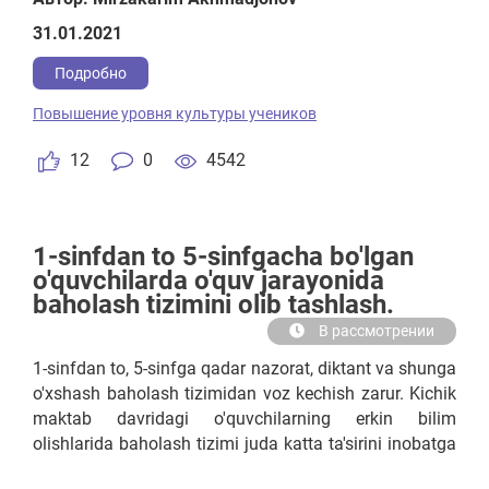
istovchilar uchun amalga oshiriladi.Amalgan oshsa,
31.01.2021
o'quvchilarning tarbiyasi, ustozlarga hurmat, ota-onaga
munosabat yaxshilanadi.
Подробно
Повышение уровня культуры учеников
12
0
4542
1-sinfdan to 5-sinfgacha bo'lgan
o'quvchilarda o'quv jarayonida
baholash tizimini olib tashlash.
В рассмотрении
1-sinfdan to, 5-sinfga qadar nazorat, diktant va shunga
o'xshash baholash tizimidan voz kechish zarur. Kichik
maktab davridagi o'quvchilarning erkin bilim
olishlarida baholash tizimi juda katta ta'sirini inobatga
olib, shuni aytishim mumkinki, o'quvchilarda