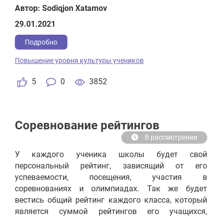
javob beradi. Bundan tashqari, kurator-pedagogga o‘z
Автор: Sodiqjon Xatamov
sinfida (guruhida) dars o‘tish uchun imkoniyat berib,
29.01.2021
unga faqat tarbiya, huquq yoki psixologiya darslarini
bersak maqsadga muvofiq bo‘ladi. Shundagina
Подробно
kurator-pedagog o‘z o‘quvchilari oldida o‘qituvchilik
Повышение уровня культуры учеников
metodikasini ko‘rsatgan holda, hurmat qozonishni
boshlaydi.
5
0
3852
Соревнование рейтингов
В рассмотрении
У каждого ученика школы будет свой
персональный рейтинг, зависящий от его
успеваемости, посещения, участия в
соревнованиях и олимпиадах. Так же будет
вестись общий рейтинг каждого класса, который
является суммой рейтингов его учащихся,