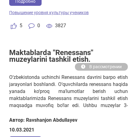
Подробно
Повышение уровня культуры учеников
5
0
3827
Maktablarda ''Renessans''
muzeylarini tashkil etish.
В рассмотрении
O‘zbekistonda uchinchi Renessans davrini barpo etish
jarayonlari boshlandi. O‘quvchilarda renessans haqida
yanada ko‘proq ma'lumotlar berish uchun
maktablarimizda Renessans muzeylarini tashkil etish
maqsadga muvofiq bo‘lar edi. Ushbu muzeylar 3-
qismdan iborat bo‘lib, 1-qismida O‘zbekistondagi
birinchi renessans davri, 2-qismda esa 2-renessans
Автор: Ravshanjon Abdullayev
davri 3-qismda yangi renessans davri haqida
10.03.2021
ma'lumotlar joy oladi.