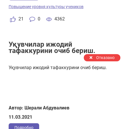
Повышение уровня культуры учеников
21
0
4362
Уқувчилар ижодий
тафаккурини очиб бериш.
Отказано
Уқувчилар ижодий тафаккурини очиб бериш.
Автор: Шерали Абдувалиев
11.03.2021
Подробно