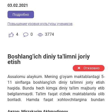
03.02.2021
Подробно
Повышение уровня культуры учеников
4
0
3774
Boshlang'ich diniy ta'limni joriy
etish
Отказано
Assalomu alaykum. Mening g'oyam maktablardagi 5-
11 sinflarga boshlang'ich diniy ta'limni joriy etish
haqida. Bunda hech kimga diniy ta'lim majburiy etib
belgilanmaydi. Ta'lim faqat o'zbek maktablarida olib
boriladi. Hamda faqat xohlovchilargina bundan
foydalanadilar. Bu g'oya hech kimni ajratish, boshqa
dinlar, konfessiyalarni ajratib qo'ymasligi uchun faqat
Автор: Mirzakarim Akhmadjonov