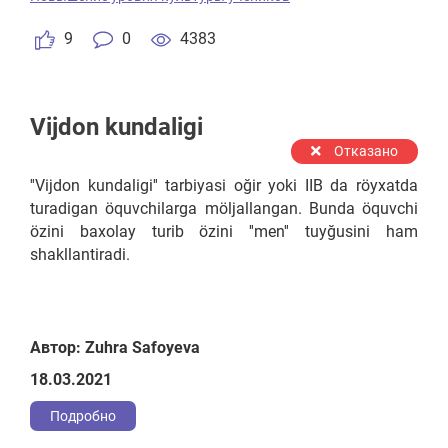
ekanligini o’quvchilar to’liq anglab yetishdi.
9
0
4383
Vijdon kundaligi
Отказано
''Vijdon kundaligi'' tarbiyasi oğir yoki IIB da röyxatda
turadigan öquvchilarga möljallangan. Bunda öquvchi
özini baxolay turib özini ''men'' tuyğusini ham
shakllantiradi.
Автор: Zuhra Safoyeva
18.03.2021
Подробно