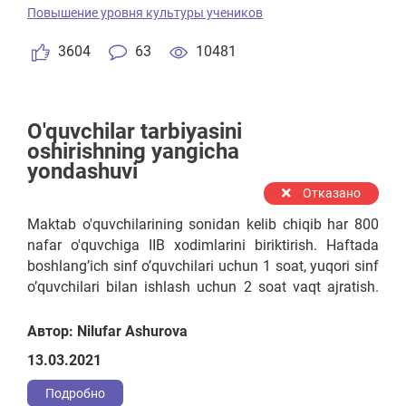
Повышение уровня культуры учеников
3604
63
10481
O'quvchilar tarbiyasini
oshirishning yangicha
yondashuvi
Отказано
Maktab o'quvchilarining sonidan kelib chiqib har 800
nafar o'quvchiga IIB xodimlarini biriktirish. Haftada
boshlang’ich sinf o’quvchilari uchun 1 soat, yuqori sinf
o’quvchilari bilan ishlash uchun 2 soat vaqt ajratish.
Tarbiyasi og’ir va notinch oila farzandlari bilan haftada
4 soat targ’ibot - tashviqot ishlarini olib borish.
Автор: Nilufar Ashurova
13.03.2021
Подробно