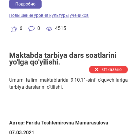
Подробно
Повышение уровня культуры учеников
6
0
4515
Maktabda tarbiya dars soatlarini
yo'lga qo'yilishi.
Отказано
Umum ta'lim maktablarida 9,10,11-sinf o'quvchilariga
tarbiya darslarini o'tilishi.
Автор: Farida Toshtemirovna Mamarasulova
07.03.2021