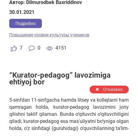
kamsitilish, birini boshqasini ustidan ustun ko'rish
Автор: Dilmurodbek Baxriddinov
ta'lim uchun, o'quvchi yoshlar uchun juda katta
30.01.2021
yo'qotish deb hisoblayman. Boshlang'ich ta'limda
o'quvchi yoshlarga baholash tizimi o'rniga
Подробно
rag'batlantirish, kitobga bo'lgan mehrini uyg'otish
Повышение уровня культуры учеников
uchun ko'proq rang-barang kitoblarni hadya sifatida
berish zarur. So'ngra o'sha kitob orqali ularning
7
0
4151
fikrlashini shakllantirish zarur.
“Kurator-pedagog” lavozimiga
ehtiyoj bor
Отказано
5-sinfdan 11-sinfgacha hamda litsey va kollejlarni ham
qamragan holda, kurator-pedagog lavozimini joriy
qilishni taklif qilaman. Bunda o‘qituvchi o‘qituvchiligini
qiladi, kurator-pedagog esa mas'uliyatni bo‘yniga olgan
holda, o‘z sinfidagi (guruhidagi) o‘quvchilarining ta'lim-
tarbiyasiga, formasiga, davomatiga, yurish-turishiga