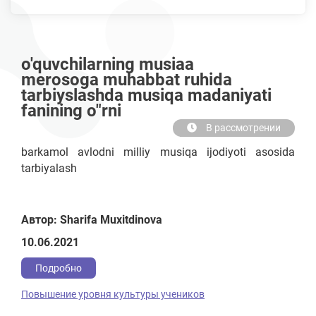
o'quvchilarning musiaa
merosoga muhabbat ruhida
tarbiyslashda musiqa madaniyati
fanining o"rni
В рассмотрении
barkamol avlodni milliy musiqa ijodiyoti asosida
tarbiyalash
Автор: Sharifa Muxitdinova
10.06.2021
Подробно
Повышение уровня культуры учеников