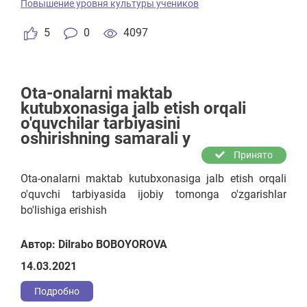
Повышение уровня культуры учеников
5
0
4097
Ota-onalarni maktab
kutubxonasiga jalb etish orqali
o'quvchilar tarbiyasini
oshirishning samarali y
Принято
Ota-onalarni maktab kutubxonasiga jalb etish orqali
o'quvchi tarbiyasida ijobiy tomonga o'zgarishlar
bo'lishiga erishish
Автор: Dilrabo BOBOYOROVA
14.03.2021
Подробно