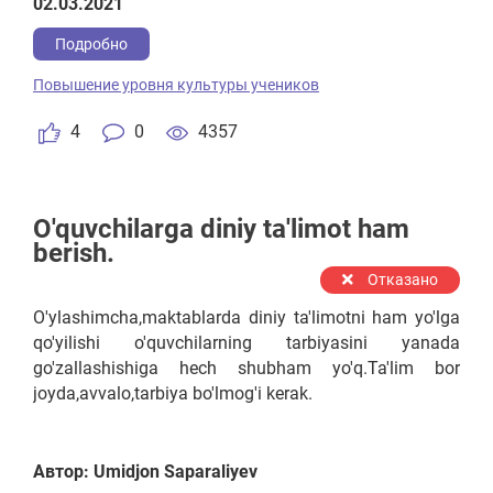
02.03.2021
Подробно
Повышение уровня культуры учеников
4
0
4357
O'quvchilarga diniy ta'limot ham
berish.
Отказано
O'ylashimcha,maktablarda diniy ta'limotni ham yo'lga
qo'yilishi o'quvchilarning tarbiyasini yanada
go'zallashishiga hech shubham yo'q.Ta'lim bor
joyda,avvalo,tarbiya bo'lmog'i kerak.
Автор: Umidjon Saparaliyev