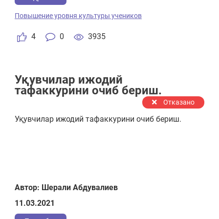
Повышение уровня культуры учеников
4
0
3935
Уқувчилар ижодий
тафаккурини очиб бериш.
Отказано
Уқувчилар ижодий тафаккурини очиб бериш.
Автор: Шерали Абдувалиев
11.03.2021