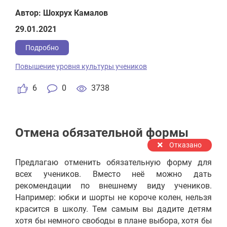
поделено на их кол-во. Все рейтинги будут
отображаться на большом дисплее, где каждый
Автор: Шохрух Камалов
учащийся может увидеть свой личный рейтинг.
29.01.2021
Тот класс чей рейтинг будет выше других
параллельных, будет награждаться. Тот ученик
Подробно
чей рейтинг будет выше чем у его сверстников
Повышение уровня культуры учеников
будет награждаться. Возможно проведения
такого же соревнования рейтингов среди всех
6
0
3738
школ в Республике Узбекистан, где у каждой
школы будет свой средний рейтинг
Отмена обязательной формы
Отказано
Предлагаю отменить обязательную форму для
всех учеников. Вместо неё можно дать
рекомендации по внешнему виду учеников.
Например: юбки и шорты не короче колен, нельзя
красится в школу. Тем самым вы дадите детям
хотя бы немного свободы в плане выбора, хотя бы