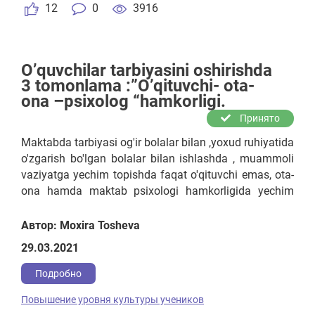
12
0
3916
O’quvchilar tarbiyasini oshirishda
3 tomonlama :”O’qituvchi- ota-
ona –psixolog “hamkorligi.
Принято
Maktabda tarbiyasi og'ir bolalar bilan ,yoxud ruhiyatida
o'zgarish bo'lgan bolalar bilan ishlashda , muammoli
vaziyatga yechim topishda faqat o'qituvchi emas, ota-
ona hamda maktab psixologi hamkorligida yechim
topishga, muammoli vaziyatdan o'quvchini chiqarib
olishga birgalikda harakat qilinadi.
Автор: Moxira Tosheva
29.03.2021
Подробно
Повышение уровня культуры учеников