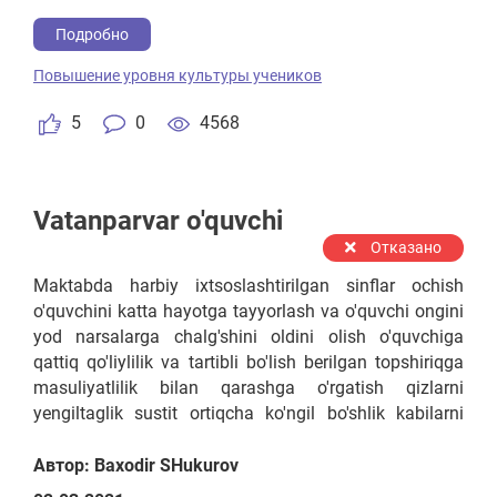
Подробно
Повышение уровня культуры учеников
5
0
4568
Vatanparvar o'quvchi
Отказано
Maktabda harbiy ixtsoslashtirilgan sinflar ochish
o'quvchini katta hayotga tayyorlash va o'quvchi ongini
yod narsalarga chalg'shini oldini olish o'quvchiga
qattiq qo'liylilik va tartibli bo'lish berilgan topshiriqga
masuliyatlilik bilan qarashga o'rgatish qizlarni
yengiltaglik sustit ortiqcha ko'ngil bo'shlik kabilarni
oldini olishga qaratish kabilar
Автор: Baxodir SHukurov