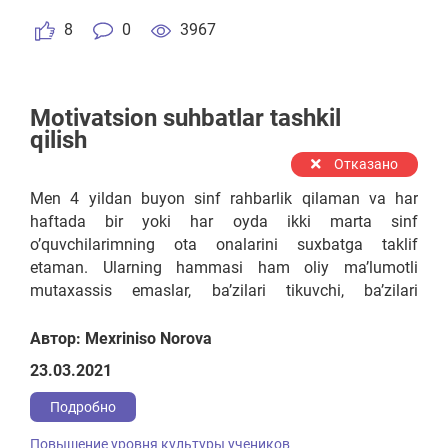
8
0
3967
Motivatsion suhbatlar tashkil
qilish
Отказано
Men 4 yildan buyon sinf rahbarlik qilaman va har
haftada bir yoki har oyda ikki marta sinf
o’quvchilarimning ota onalarini suxbatga taklif
etaman. Ularning hammasi ham oliy ma’lumotli
mutaxassis emaslar, ba’zilari tikuvchi, ba’zilari
hunarmand, lekin ular gapirib beradigan hayotiy
tajribalar o’quvchilarimda tanlagan kasblari uchun
Автор: Mexriniso Norova
yanada kuchli harakat qilishlariga turtki bo’lmoqda.
23.03.2021
Masalan, kasb tanlashning asosiy omili maosh yoki
olinadigan foydaning qiymatida emas, balki o’sha
Подробно
kasbni qanchalik sevib, mehr berib egallashdan iborat
Повышение уровня культуры учеников