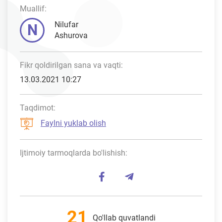
Muallif:
Nilufar
N
Ashurova
Fikr qoldirilgan sana va vaqti:
13.03.2021 10:27
Taqdimot:
Faylni yuklab olish
Ijtimoiy tarmoqlarda bo'lishish:
21
Qo'llab quvatlandi