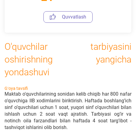
Quvvatlash
O'quvchilar tarbiyasini
oshirishning yangicha
yondashuvi
Gʻoya tavsifi
Maktab o'quvchilarining sonidan kelib chiqib har 800 nafar
o'quvchiga IIB xodimlarini biriktirish. Haftada boshlang’ich
sinf o’quvchilari uchun 1 soat, yuqori sinf o’quvchilari bilan
ishlash uchun 2 soat vaqt ajratish. Tarbiyasi og’ir va
notinch oila farzandlari bilan haftada 4 soat targ’ibot -
tashviqot ishlarini olib borish.