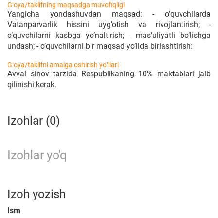
Gʻoya/taklifning maqsadga muvofiqligi
Yangicha yondashuvdan maqsad: - o’quvchilarda
Vatanparvarlik hissini uyg’otish va rivojlantirish; -
o’quvchilarni kasbga yo’naltirish; - mas’uliyatli bo’lishga
undash; - o’quvchilarni bir maqsad yo’lida birlashtirish:
Gʻoya/taklifni amalga oshirish yoʻllari
Avval sinov tarzida Respublikaning 10% maktablari jalb
qilinishi kerak.
Izohlar (0)
Izohlar yo'q
Izoh yozish
Ism