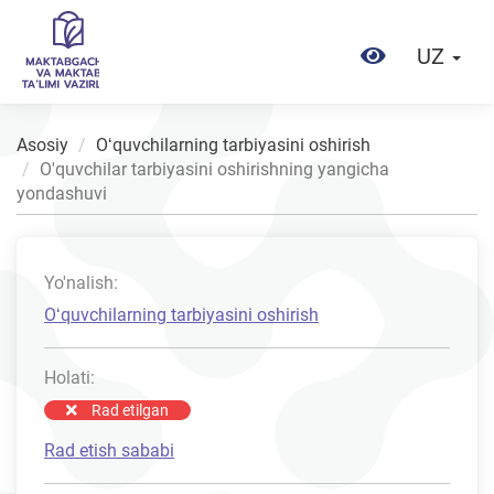
UZ
Asosiy
Oʻquvchilarning tarbiyasini oshirish
O'quvchilar tarbiyasini oshirishning yangicha
yondashuvi
Yo'nalish:
Oʻquvchilarning tarbiyasini oshirish
Holati:
Rad etilgan
Rad etish sababi