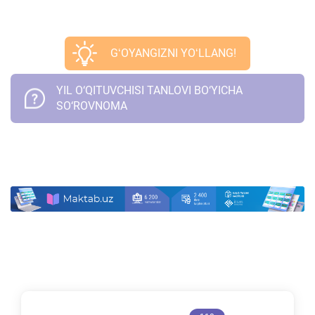
GʻOYANGIZNI YOʻLLANG!
YIL O‘QITUVCHISI TANLOVI BO‘YICHA
SO‘ROVNOMA