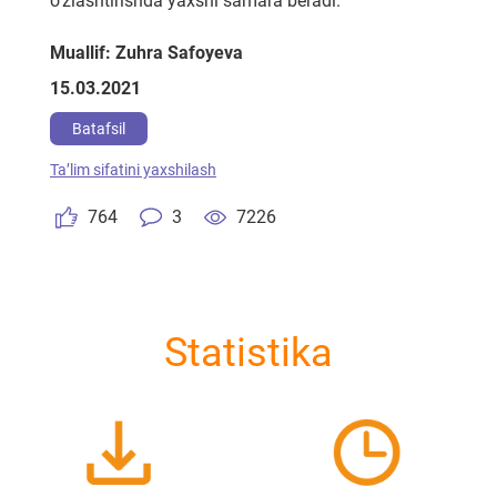
o'zlashtirishda yaxshi samara beradi.
Muallif: Zuhra Safoyeva
15.03.2021
Batafsil
Taʼlim sifatini yaxshilash
764
3
7226
Statistika