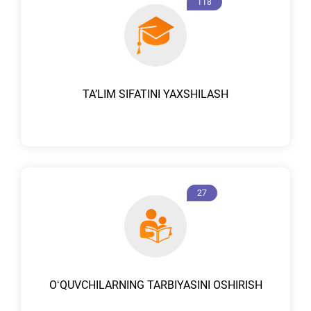
118
TAʼLIM SIFATINI YAXSHILASH
27
OʻQUVCHILARNING TARBIYASINI OSHIRISH