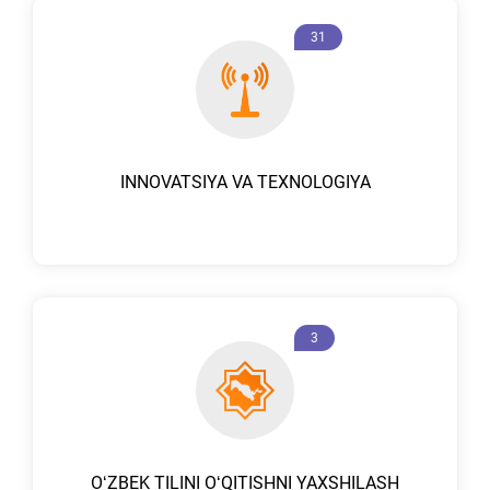
31
INNOVATSIYA VA TEXNOLOGIYA
3
OʻZBEK TILINI OʻQITISHNI YAXSHILASH