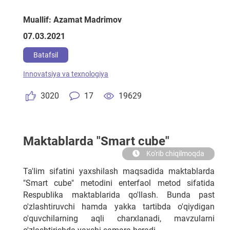
Muallif: Azamat Madrimov
07.03.2021
Batafsil
Innovatsiya va texnologiya
3020
17
19629
Maktablarda "Smart cube"
Ko'rib chiqilmoqda
Ta'lim sifatini yaxshilash maqsadida maktablarda
"Smart cube" metodini enterfaol metod sifatida
Respublika maktablarida qo'llash. Bunda past
o'zlashtiruvchi hamda yakka tartibda o'qiydigan
o'quvchilarning aqli charxlanadi, mavzularni