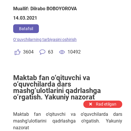
Muallif: Dilrabo BOBOYOROVA
14.03.2021
Batafsil
Oʻquvchilarning tarbiyasini oshirish
3604
63
10492
Maktab fan o’qituvchi va
o’quvchilarda dars
mashg’ulotlarini qadrlashga
o’rgatish. Yakuniy nazorat
Rad etilgan
Maktab fan o’qituvchi va o’quvchilarda dars
mashg’ulotlarini qadrlashga o’rgatish. Yakuniy
nazorat