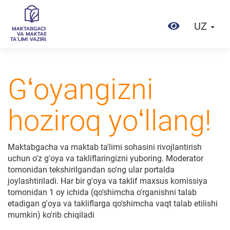
UZ
Gʻoyangizni
hoziroq yoʻllang!
Maktabgacha va maktab ta'limi sohasini rivojlantirish
uchun o'z g'oya va takliflaringizni yuboring. Moderator
tomonidan tekshirilgandan so'ng ular portalda
joylashtiriladi. Har bir g'oya va taklif maxsus komissiya
tomonidan 1 oy ichida (qo'shimcha o'rganishni talab
etadigan g'oya va takliflarga qo'shimcha vaqt talab etilishi
mumkin) ko'rib chiqiladi