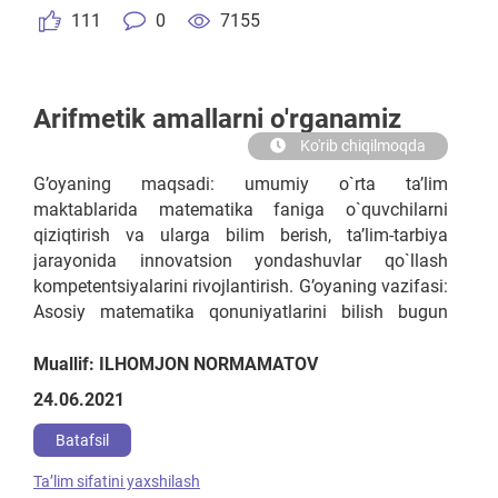
111
0
7155
Arifmetik amallarni o'rganamiz
Ko'rib chiqilmoqda
G’oyaning maqsadi: umumiy o`rta ta’lim
maktablarida matematika faniga o`quvchilarni
qiziqtirish va ularga bilim berish, ta’lim-tarbiya
jarayonida innovatsion yondashuvlar qo`llash
kompetentsiyalarini rivojlantirish. G’oyaning vazifasi:
Asosiy matematika qonuniyatlarini bilish bugun
deyarli hamma uchun kerak. Ko‘p kasblar bevosita
matematika bilan bog‘liq: moliya, kompyuter
Muallif: ILHOMJON NORMAMATOV
texnologiyalari, injeneriya va boshqalar. Shuning
24.06.2021
uchun ham, garchi bu oson bo‘lmasada,
farzandlarimizga «fanlarning shohi»ni o‘rgatish juda
Batafsil
muhim
Taʼlim sifatini yaxshilash