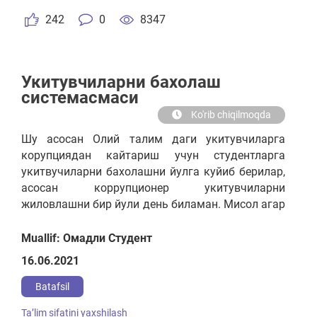
242
0
8347
Укитувчиларни бахолаш
системасмаси
Ko'rib chiqilmoqda
Шу асосан Олий талим даги укитувчиларга
корупциядан кайтариш учун студентларга
укитвучиларни бахолашни йулга куйиб берилар,
асосан коррупционер укитувчиларни
жиловлашни бир йули день биламан. Мисол агар
укитувчи паст балл олса укитиши паст булса
бечора студент лар кийналмасин (пулга сессия
Muallif: Омадли Студент
йопиб) укитувчиям маълум микдорда
16.06.2021
ойлигидан кесилсин.
Batafsil
Taʼlim sifatini yaxshilash