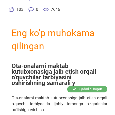
103
0
7646
Eng ko'p muhokama
qilingan
Ota-onalarni maktab
kutubxonasiga jalb etish orqali
o'quvchilar tarbiyasini
oshirishning samarali y
Qabul qilingan
Ota-onalarni maktab kutubxonasiga jalb etish orqali
o'quvchi tarbiyasida ijobiy tomonga o'zgarishlar
bo'lishiga erishish