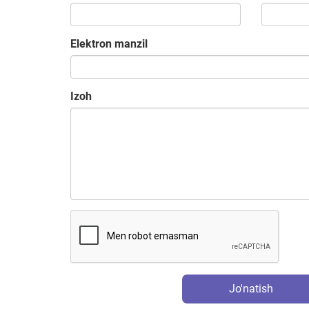
Elektron manzil
Izoh
Jo'natish