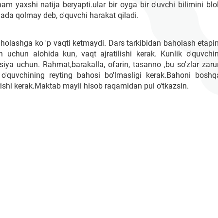
ham yaxshi natija beryapti.ular bir oyga bir o'uvchi bilimini blo
qada qolmay deb, o'quvchi harakat qiladi.
baholashga ko 'p vaqti ketmaydi. Dars tarkibidan baholash etapin
h uchun alohida kun, vaqt ajratilishi kerak. Kunlik o'quvchin
tsiya uchun. Rahmat,barakalla, ofarin, tasanno ,bu so'zlar zarur
 o'quvchining reyting bahosi bo'lmasligi kerak.Bahoni boshq
rishi kerak.Maktab mayli hisob raqamidan pul o'tkazsin.