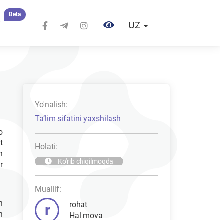
Beta
r
UZ
Yo'nalish:
Taʼlim sifatini yaxshilash
o
t
Holati:
n
Ko'rib chiqilmoqda
r
Muallif:
h
rohat
r
h
Halimova