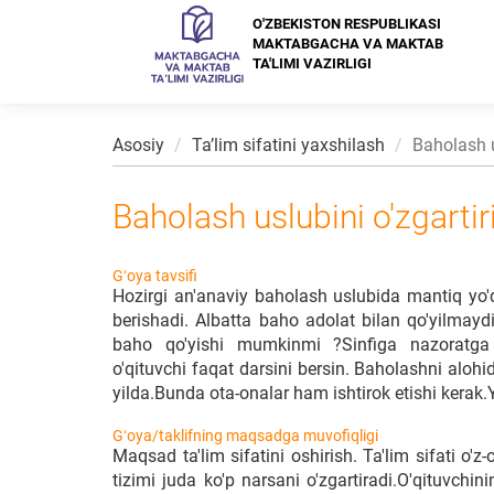
O'ZBEKISTON RESPUBLIKASI
MAKTABGACHA VA MAKTAB
TA'LIMI VAZIRLIGI
Asosiy
Taʼlim sifatini yaxshilash
Baholash u
Baholash uslubini o'zgartir
Gʻoya tavsifi
Hozirgi an'anaviy baholash uslubida mantiq yo'q
berishadi. Albatta baho adolat bilan qo'yilmay
baho qo'yishi mumkinmi ?Sinfiga nazoratga k
o'qituvchi faqat darsini bersin. Baholashni alohi
yilda.Bunda ota-onalar ham ishtirok etishi kerak.
Gʻoya/taklifning maqsadga muvofiqligi
Maqsad ta'lim sifatini oshirish. Ta'lim sifati o
tizimi juda ko'p narsani o'zgartiradi.O'qituvchi