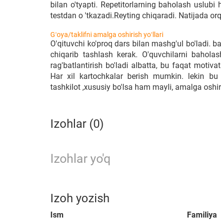
bilan o'tyapti. Repetitorlarning baholash uslubi 
testdan o 'tkazadi.Reyting chiqaradi. Natijada or
Gʻoya/taklifni amalga oshirish yoʻllari
O'qituvchi ko'proq dars bilan mashg'ul bo'ladi. 
chiqarib tashlash kerak. O'quvchilarni baholas
rag'batlantirish bo'ladi albatta, bu faqat motiva
Har xil kartochkalar berish mumkin. lekin bu
tashkilot ,xususiy bo'lsa ham mayli, amalga oshi
Izohlar (0)
Izohlar yo'q
Izoh yozish
Ism
Familiya