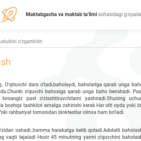
Maktabgacha va maktab ta'limi
sohasidagi g'oyala
slubini o'zgartirish
ish
. O'qituvchi dars o'tadi,baholaydi, baholariga qarab unga bah
dida.Chunki o'quvchi bahosiga qarab unga baho berishadi. Pas
irsangiz past o'zlashtiruvchilarni yashiradi.Shuning uchu
da boshqa tashkilot amalga oshirishi kerak.Har olti oyda yoki bi
Yoki rahbariyat tomonidan bloktestlar olinsa ham bo'ladi.
'z-o'zidan oshadi.,hamma harakatga kelib qoladi.Adolatli baholas
ning vaqti tejaladi Hozir 45 minutning yarmi o'quvchini baholas