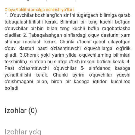
Gʻoya/taklifni amalga oshirish yoʻllari
1. O’quvchilar boshlang’ich sinfni tugatgach bilimiga qarab
tabaqalashtirilishi kerak. Bilimlari bir teng kuchli bo’lgan
o’quvchilar bir-biri bilan teng kuchli bo’lib raqobatlasha
oladilar. 2. Tabaqalashgan sinflardagi o’quv dasturini xam
shunga moslash kerak. Chunki a’lochi qabul qilayotgan
o’quv dasturi past o’zlashtiruvchi o’quvchilarga o’g’irlik
qiladi. 3.Chorak yoki yarim yilda o’quvchilarning bilimlari
tekshirilib,u sinfdan bu sinfga o’tish imkoni bo’lishi kerak. 4.
Past o’zlashtiruvchi o’quvchilar 5- sinfdanoq kasbga
yo’naltirilishi kerak. Chunki ayrim o’quvchilar yaxshi
o’qishmagani bilan, biron bir kasbga iqtidori kuchliroq
bo’ladi.
Izohlar (0)
Izohlar yo'q