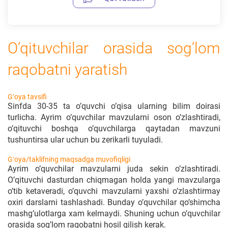
O‘qituvchilar orasida sog‘lom
raqobatni yaratish
Gʻoya tavsifi
Sinfda 30-35 ta o’quvchi o’qisa ularning bilim doirasi
turlicha. Ayrim o’quvchilar mavzularni oson o’zlashtiradi,
o’qituvchi boshqa o’quvchilarga qaytadan mavzuni
tushuntirsa ular uchun bu zerikarli tuyuladi.
Gʻoya/taklifning maqsadga muvofiqligi
Ayrim o’quvchilar mavzularni juda sekin o’zlashtiradi.
O’qituvchi dasturdan chiqmagan holda yangi mavzularga
o’tib ketaveradi, o’quvchi mavzularni yaxshi o’zlashtirmay
oxiri darslarni tashlashadi. Bunday o’quvchilar qo’shimcha
mashg’ulotlarga xam kelmaydi. Shuning uchun o’quvchilar
orasida sog’lom raqobatni hosil qilish kerak.