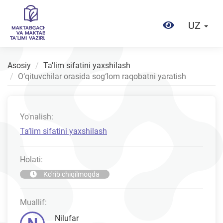
UZ
Asosiy
Taʼlim sifatini yaxshilash
O‘qituvchilar orasida sog‘lom raqobatni yaratish
Yo'nalish:
Taʼlim sifatini yaxshilash
Holati:
Ko'rib chiqilmoqda
Muallif:
Nilufar