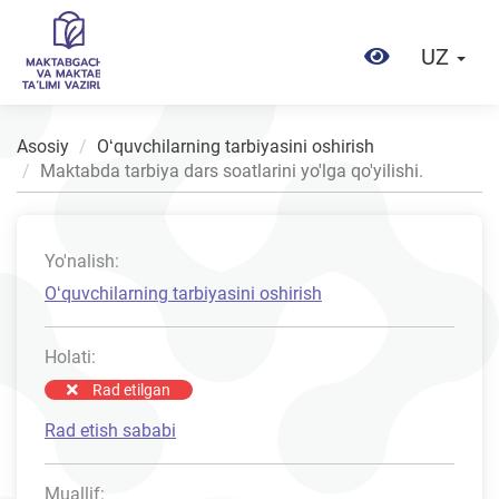
UZ
Asosiy
Oʻquvchilarning tarbiyasini oshirish
Maktabda tarbiya dars soatlarini yo'lga qo'yilishi.
Yo'nalish:
Oʻquvchilarning tarbiyasini oshirish
Holati:
Rad etilgan
Rad etish sababi
Muallif: