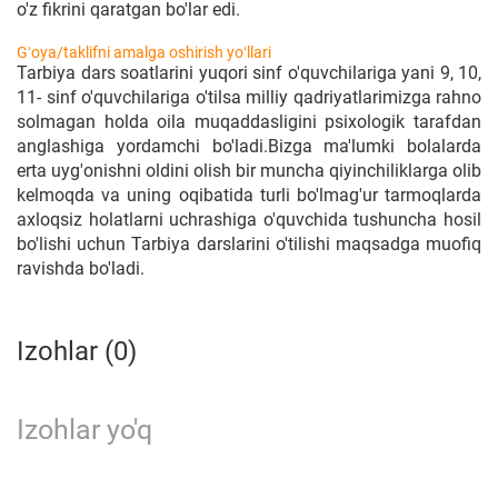
o'z fikrini qaratgan bo'lar edi.
Gʻoya/taklifni amalga oshirish yoʻllari
Tarbiya dars soatlarini yuqori sinf o'quvchilariga yani 9, 10,
11- sinf o'quvchilariga o'tilsa milliy qadriyatlarimizga rahno
solmagan holda oila muqaddasligini psixologik tarafdan
anglashiga yordamchi bo'ladi.Bizga ma'lumki bolalarda
erta uyg'onishni oldini olish bir muncha qiyinchiliklarga olib
kelmoqda va uning oqibatida turli bo'lmag'ur tarmoqlarda
axloqsiz holatlarni uchrashiga o'quvchida tushuncha hosil
bo'lishi uchun Tarbiya darslarini o'tilishi maqsadga muofiq
ravishda bo'ladi.
Izohlar (0)
Izohlar yo'q