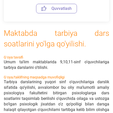
Quvvatlash
Maktabda tarbiya dars
soatlarini yo'lga qo'yilishi.
Gʻoya tavsifi
Umum ta'lim maktablarida 9,10,11-sinf o'quvchilariga
tarbiya darslarini o'tilishi.
Gʻoya/taklifning maqsadga muvofiqligi
Tarbiya darslarining yuqori sinf o'quvchilariga darslik
sifatida qo'yilishi, avvalombor bu oliy ma'lumotli amaliy
psixologiya fakultetini bitirgan psixologlarga dars
soatlarini taqsimlab berilishi o'quvchida oilaga va ustozga
bo'lgan psixologik jixatdan o'z qo'polligi bilan darsga
halaqit qilayotgan o'quvchilarni tartibga kelib bilim olishga