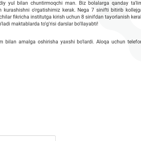
iy yul bilan chuntirmoqchi man. Biz bolalarga qanday ta'li
urashishni o'rgatishimiz kerak. Nega 7 sinifti bitirib kollejg
hilar fikricha institutga kirish uchun 8 sinifdan tayorlanish kera
adi maktablarda to'g'risi darslar bo'llayabti!
m bilan amalga oshirisha yaxshi bo'lardi. Aloqa uchun telefo