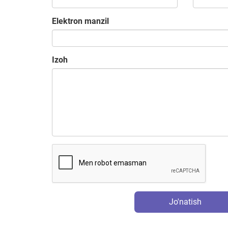
Elektron manzil
Izoh
Jo'natish