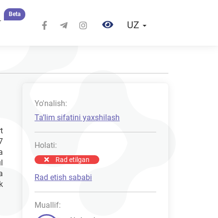
Beta
r
UZ
Yo'nalish:
Taʼlim sifatini yaxshilash
t
7
Holati:
a
Rad etilgan
l
a
Rad etish sababi
k
Muallif: