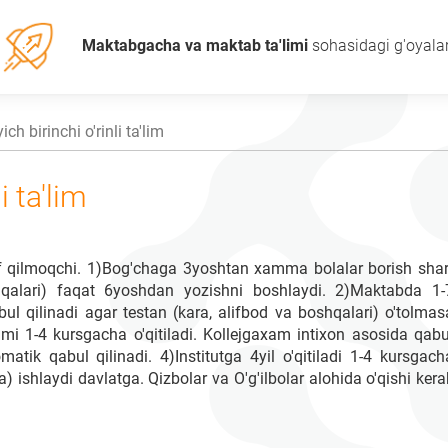
Maktabgacha va maktab ta'limi
sohasidagi g'oyala
ch birinchi o'rinli ta'lim
i ta'lim
if qilmoqchi. 1)Bog'chaga 3yoshtan xamma bolalar borish shar
shqalari) faqat 6yoshdan yozishni boshlaydi. 2)Maktabda 1-
bul qilinadi agar testan (kara, alifbod va boshqalari) o'tolmas
imi 1-4 kursgacha o'qitiladi. Kollejgaxam intixon asosida qabu
tik qabul qilinadi. 4)Institutga 4yil o'qitiladi 1-4 kursgach
nga) ishlaydi davlatga. Qizbolar va O'g'ilbolar alohida o'qishi kera