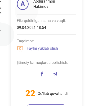
Abdurahmon
A
m
Hakimov
a
k
Fikr qoldirilgan sana va vaqti:
09.04.2021 18:54
n
Taqdimot:
Faylni yuklab olish
Ijtimoiy tarmoqlarda bo'lishish:
22
Qo'llab quvatlandi