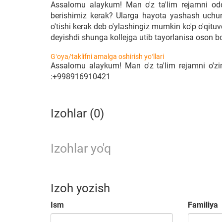
Assalomu alaykum! Man o'z ta'lim rejamni odd
berishimiz kerak? Ularga hayota yashash uchun k
o'tishi kerak deb o'ylashingiz mumkin ko'p o'qituvc
deyishdi shunga kollejga utib tayorlanisa oson bo'l
Gʻoya/taklifni amalga oshirish yoʻllari
Assalomu alaykum! Man o'z ta'lim rejamni o'zi
:+998916910421
Izohlar (0)
Izohlar yo'q
Izoh yozish
Ism
Familiya