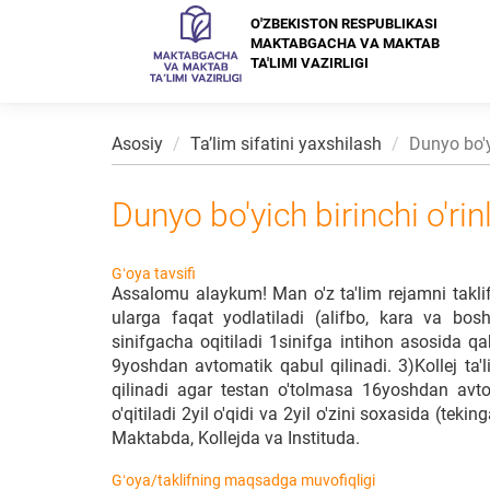
O'ZBEKISTON RESPUBLIKASI
MAKTABGACHA VA MAKTAB
TA'LIMI VAZIRLIGI
Asosiy
Taʼlim sifatini yaxshilash
Dunyo bo'yi
Dunyo bo'yich birinchi o'rinl
Gʻoya tavsifi
Assalomu alaykum! Man o'z ta'lim rejamni takl
ularga faqat yodlatiladi (alifbo, kara va bo
sinifgacha oqitiladi 1sinifga intihon asosida qa
9yoshdan avtomatik qabul qilinadi. 3)Kollej ta'l
qilinadi agar testan o'tolmasa 16yoshdan avtoma
o'qitiladi 2yil o'qidi va 2yil o'zini soxasida (teki
Maktabda, Kollejda va Instituda.
Gʻoya/taklifning maqsadga muvofiqligi