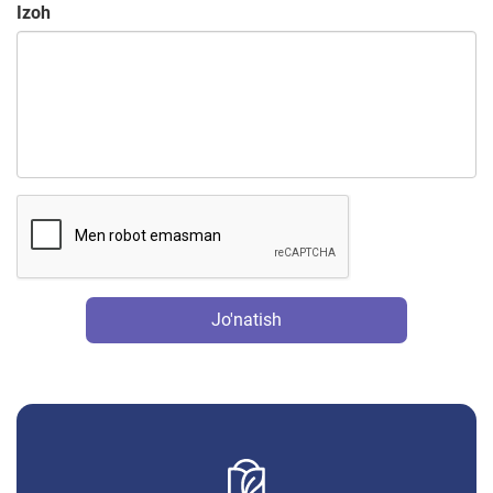
Izoh
Jo'natish