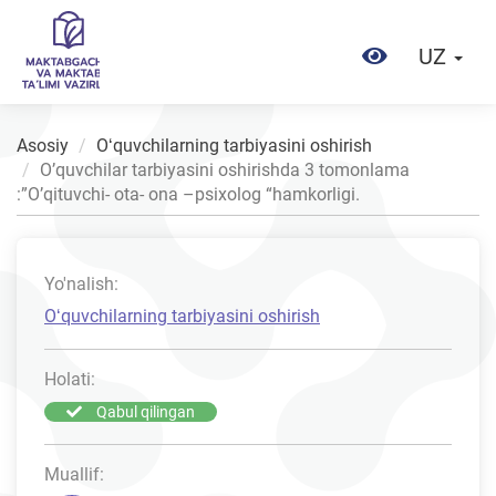
UZ
Asosiy
Oʻquvchilarning tarbiyasini oshirish
O’quvchilar tarbiyasini oshirishda 3 tomonlama
:”O’qituvchi- ota- ona –psixolog “hamkorligi.
Yo'nalish:
Oʻquvchilarning tarbiyasini oshirish
Holati:
Qabul qilingan
Muallif: