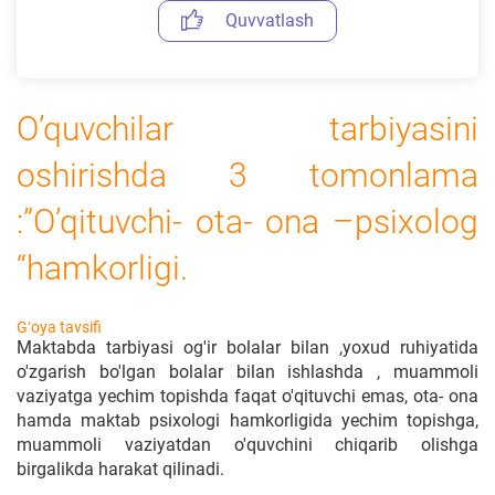
Quvvatlash
O’quvchilar tarbiyasini
oshirishda 3 tomonlama
:”O’qituvchi- ota- ona –psixolog
“hamkorligi.
Gʻoya tavsifi
Maktabda tarbiyasi og'ir bolalar bilan ,yoxud ruhiyatida
o'zgarish bo'lgan bolalar bilan ishlashda , muammoli
vaziyatga yechim topishda faqat o'qituvchi emas, ota- ona
hamda maktab psixologi hamkorligida yechim topishga,
muammoli vaziyatdan o'quvchini chiqarib olishga
birgalikda harakat qilinadi.