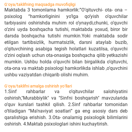
Gʻoya/taklifning maqsadga muvofiqligi
Maktabda 3 tomonlama hamkorlik:”O’qituvchi- ota- ona –
psixolog “hamkorliginini yo’lga qo’yish o’quvchilar
tarbiyasini oshirishda muhim rol o’ynaydi,chunki, o’quvchi
o’zini uyda boshqacha tutishi, maktabda yoxud, biror bir
darsda boshqacha tutishi mumkin.Yoki maktabda sodir
etilgan tartibsizlik, hurmatsizlik, darsni ataylab buzib,
o’qituvchining asabiga tegish holatlari kuzatilsa, o’quvchi
o’zini oqlash uchun ota-onasiga boshqacha qilib yetkazishi
mumkin. Ushbu holda o’quvchi bilan birgalikda o’qituvchi,
ota-ona va maktab psixologi hamkorlikda ishlab ,o’quvchini
ushbu vaziyatdan chiqarib olishi muhim.
Gʻoya/taklifni amalga oshirish yoʻllari
1.Sinf rahbarlar va o’qituvchilar salohiyatini
oshirish,"Murabbiylik" va "Sinfni boshqarish" mavzularida
o’quv kurslari tashkil qilish. 2.Sinf rahbarlar tomonidan
o’tiladigan “Ma’naviyat soatlari” ga eng asosiy dars deb
qaralishiga erishish. 3.Ota- onalarnig psixologik bilimlarini
oshirish. 4.Maktab psixologlari ishini kuchaytirish.