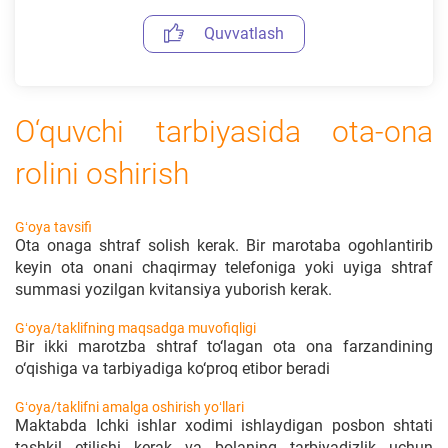
Quvvatlash
O‘quvchi tarbiyasida ota-ona
rolini oshirish
Gʻoya tavsifi
Ota onaga shtraf solish kerak. Bir marotaba ogohlantirib
keyin ota onani chaqirmay telefoniga yoki uyiga shtraf
summasi yozilgan kvitansiya yuborish kerak.
Gʻoya/taklifning maqsadga muvofiqligi
Bir ikki marotzba shtraf to‘lagan ota ona farzandining
o‘qishiga va tarbiyadiga ko‘proq etibor beradi
Gʻoya/taklifni amalga oshirish yoʻllari
Maktabda Ichki ishlar xodimi ishlaydigan posbon shtati
tashkil etilishi kerak va bolaning tarbiyadizlik uchun