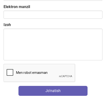
Elektron manzil
Izoh
Jo'natish