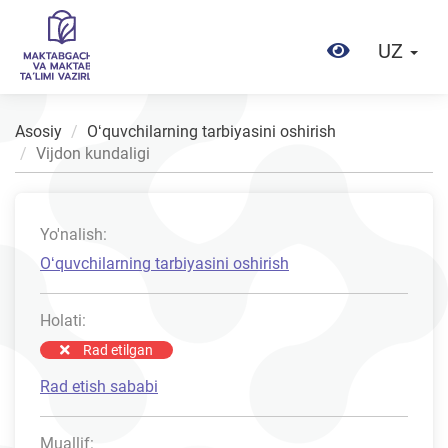
UZ
Asosiy
Oʻquvchilarning tarbiyasini oshirish
Vijdon kundaligi
Yo'nalish:
Oʻquvchilarning tarbiyasini oshirish
Holati:
Rad etilgan
Rad etish sababi
Muallif: