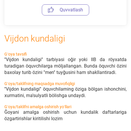
Quvvatlash
Vijdon kundaligi
Gʻoya tavsifi
''Vijdon kundaligi'' tarbiyasi oğir yoki IIB da röyxatda
turadigan öquvchilarga möljallangan. Bunda öquvchi özini
baxolay turib özini ''men'' tuyğusini ham shakllantiradi.
Gʻoya/taklifning maqsadga muvofiqligi
''Vijdon kundaligi'' öquvchilarning öziga bölgan ishonchini,
xurmatini, ma'sulyatli bölishga undaydi.
Gʻoya/taklifni amalga oshirish yoʻllari
Ğoyani amalga oshirish uchun kundalik daftarlariga
özgartirishlar kiritilishi lozim