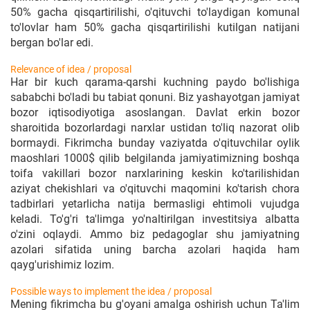
50% gacha qisqartirilishi, o'qituvchi to'laydigan komunal
to'lovlar ham 50% gacha qisqartirilishi kutilgan natijani
bergan bo'lar edi.
Relevance of idea / proposal
Har bir kuch qarama-qarshi kuchning paydo bo'lishiga
sababchi bo'ladi bu tabiat qonuni. Biz yashayotgan jamiyat
bozor iqtisodiyotiga asoslangan. Davlat erkin bozor
sharoitida bozorlardagi narxlar ustidan to'liq nazorat olib
bormaydi. Fikrimcha bunday vaziyatda o'qituvchilar oylik
maoshlari 1000$ qilib belgilanda jamiyatimizning boshqa
toifa vakillari bozor narxlarining keskin ko'tarilishidan
aziyat chekishlari va o'qituvchi maqomini ko'tarish chora
tadbirlari yetarlicha natija bermasligi ehtimoli vujudga
keladi. To'g'ri ta'limga yo'naltirilgan investitsiya albatta
o'zini oqlaydi. Ammo biz pedagoglar shu jamiyatning
azolari sifatida uning barcha azolari haqida ham
qayg'urishimiz lozim.
Possible ways to implement the idea / proposal
Mening fikrimcha bu g'oyani amalga oshirish uchun Ta'lim