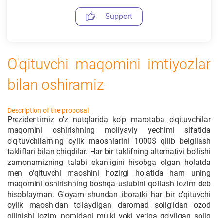
Support
O'qituvchi maqomini imtiyozlar
bilan oshiramiz
Description of the proposal
Prezidentimiz o'z nutqlarida ko'p marotaba o'qituvchilar
maqomini oshirishning moliyaviy yechimi sifatida
o'qituvchilarning oylik maoshlarini 1000$ qilib belgilash
takliflari bilan chiqdilar. Har bir taklifning alternativi bo'lishi
zamonamizning talabi ekanligini hisobga olgan holatda
men o'qituvchi maoshini hozirgi holatida ham uning
maqomini oshirishning boshqa uslubini qo'llash lozim deb
hisoblayman. G'oyam shundan iboratki har bir o'qituvchi
oylik maoshidan to'laydigan daromad solig'idan ozod
qilinishi lozim, nomidagi mulki yoki yeriga qo'yilgan soliq