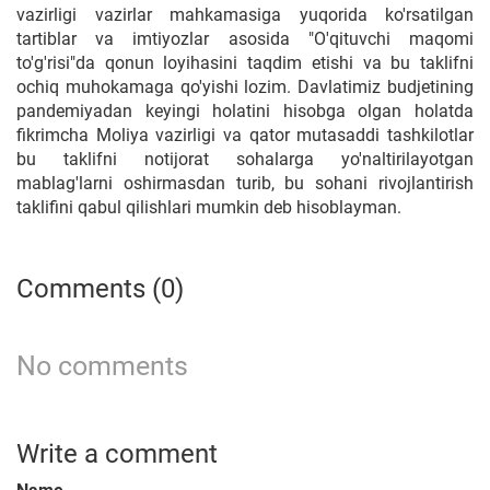
vazirligi vazirlar mahkamasiga yuqorida ko'rsatilgan
tartiblar va imtiyozlar asosida "O'qituvchi maqomi
to'g'risi"da qonun loyihasini taqdim etishi va bu taklifni
ochiq muhokamaga qo'yishi lozim. Davlatimiz budjetining
pandemiyadan keyingi holatini hisobga olgan holatda
fikrimcha Moliya vazirligi va qator mutasaddi tashkilotlar
bu taklifni notijorat sohalarga yo'naltirilayotgan
mablag'larni oshirmasdan turib, bu sohani rivojlantirish
taklifini qabul qilishlari mumkin deb hisoblayman.
Comments (0)
No comments
Write a comment