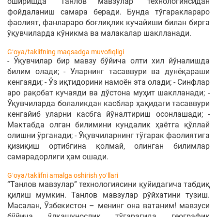
оширишда “Танлов мавзулар” технологиясидан
фойдаланиш самара беради. Бунда тўгараклараро
фаолият, фанлараро боғлиқлик кучайиши билан бирга
ўқувчиларда кўникма ва малакалар шаклланади.
Gʻoya/taklifning maqsadga muvofiqligi
- Ўқувчилар бир мавзу бўйича олти хил йўналишда
билим олади; - Уларнинг тасаввури ва дунёқараши
кенгаяди; - Ўз иқтидорини намоён эта олади; - Синфлар
аро рақобат кучаяди ва дўстона муҳит шаклланади; -
Ўқувчиларда болаликдан касблар ҳақидаги тасаввури
кенгайиб уларни касбга йўналтириш осонлашади; -
Мактабда олган билимини кундалик ҳаётга қўллай
олишни ўрганади; - Ўқувчиларнинг тўгарак фаолиятига
қизиқиш ортибгина қолмай, олинган билимлар
самарадорлиги ҳам ошади.
Gʻoya/taklifni amalga oshirish yoʻllari
“Танлов мавзулар” технологиясини қуйидагича табдиқ
қилиш мумкин. Танлов мавзулар рўйхатини тузиш.
Масалан, Ўзбекистон – менинг она ватаним! мавзуси
бўйича ўлкашунослик тўгарагида географик