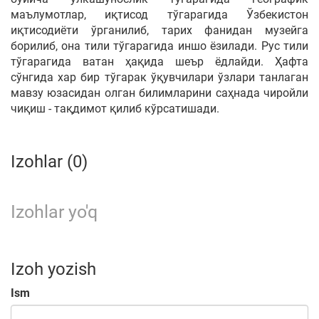
маълумотлар, иқтисод тўгарагида Ўзбекистон
иқтисодиёти ўрганилиб, тарих фанидан музейга
борилиб, она тили тўгарагида иншо ёзилади. Рус тили
тўгарагида ватан ҳақида шеър ёдлайди. Ҳафта
сўнгида хар бир тўгарак ўқувчилари ўзлари танлаган
мавзу юзасидан олган билимларини саҳнада чиройли
чиқиш - тақдимот қилиб кўрсатишади.
Izohlar (0)
Izohlar yo'q
Izoh yozish
Ism