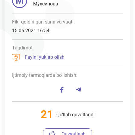
М
Мухсинова
Fikr qoldirilgan sana va vaqti:
15.06.2021 16:54
Taqdimot:
Faylni yuklab olish
Ijtimoiy tarmoqlarda bo'lishish:
21
Qo'llab quvatlandi
Quvvatlash