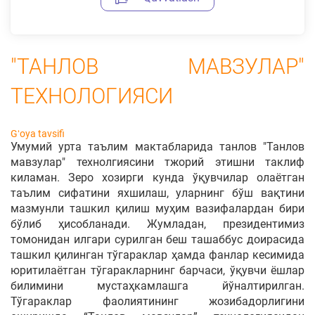
"ТАНЛОВ МАВЗУЛАР"
ТЕХНОЛОГИЯСИ
Gʻoya tavsifi
Умумий урта таълим мактабларида танлов "Танлов
мавзулар" технолгиясини тжорий этишни таклиф
киламан. Зеро хозирги кунда ўқувчилар олаётган
таълим сифатини яхшилаш, уларнинг бўш вақтини
мазмунли ташкил қилиш муҳим вазифалардан бири
бўлиб ҳисобланади. Жумладан, президентимиз
томонидан илгари сурилган беш ташаббус доирасида
ташкил қилинган тўгараклар ҳамда фанлар кесимида
юритилаётган тўгаракларнинг барчаси, ўқувчи ёшлар
билимини мустаҳкамлашга йўналтирилган.
Тўгараклар фаолиятининг жозибадорлигини