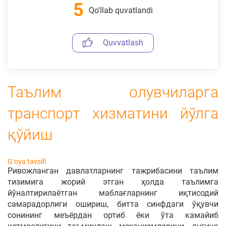
5
Qo'llab quvatlandi
Quvvatlash
Таълим олувчиларга
транспорт хизматини йўлга
қўйиш
Gʻoya tavsifi
Ривожланган давлатларнинг тажрибасини таълим
тизимига жорий этган ҳолда таълимга
йўналтирилаётган маблағларнинг иқтисодий
самарадорлиги ошириш, битта синфдаги ўқувчи
сонининг меъёрдан ортиб ёки ўта камайиб