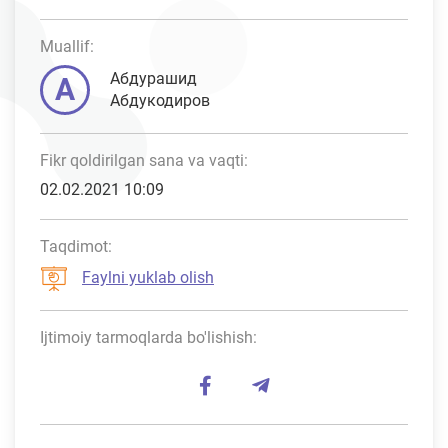
Muallif:
Абдурашид
А
Абдукодиров
Fikr qoldirilgan sana va vaqti:
02.02.2021 10:09
Taqdimot:
Faylni yuklab olish
Ijtimoiy tarmoqlarda bo'lishish: