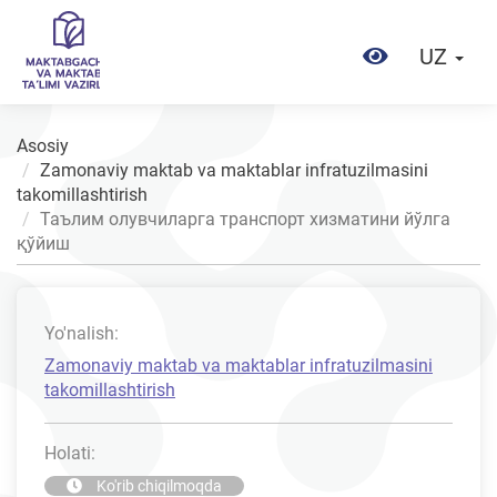
UZ
Asosiy
Zamonaviy maktab va maktablar infratuzilmasini
takomillashtirish
Таълим олувчиларга транспорт хизматини йўлга
қўйиш
Yo'nalish:
Zamonaviy maktab va maktablar infratuzilmasini
takomillashtirish
Holati:
Ko'rib chiqilmoqda