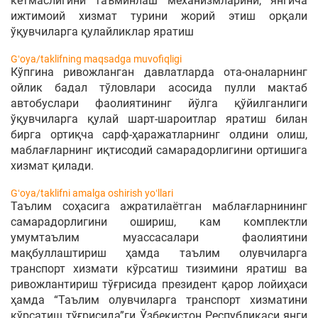
кетмаслигини таъминлаш механизмларини, янгича
ижтимоий хизмат турини жорий этиш орқали
ўқувчиларга қулайликлар яратиш
Gʻoya/taklifning maqsadga muvofiqligi
Кўпгина ривожланган давлатларда ота-оналарнинг
ойлик бадал тўловлари асосида пулли мактаб
автобуслари фаолиятининг йўлга қўйилганлиги
ўқувчиларга қулай шарт-шароитлар яратиш билан
бирга ортиқча сарф-ҳаражатларнинг олдини олиш,
маблағларнинг иқтисодий самарадорлигини ортишига
хизмат қилади.
Gʻoya/taklifni amalga oshirish yoʻllari
Таълим соҳасига ажратилаётган маблағларнининг
самарадорлигини ошириш, кам комплектли
умумтаълим муассасалари фаолиятини
мақбуллаштириш ҳамда таълим олувчиларга
транспорт хизмати кўрсатиш тизимини яратиш ва
ривожлантириш тўғрисида президент қарор лойиҳаси
ҳамда “Таълим олувчиларга транспорт хизматини
кўрсатиш тўғрисида”ги Ўзбекистон Республикаси янги