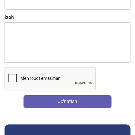
Izoh
Jo'natish