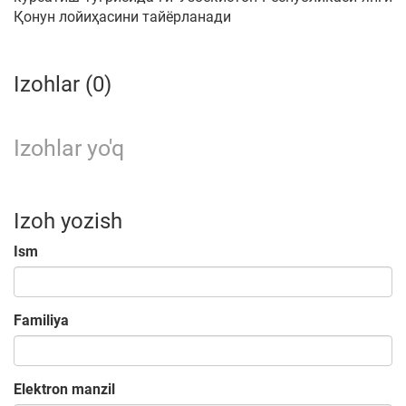
Қонун лойиҳасини тайёрланади
Izohlar (0)
Izohlar yo'q
Izoh yozish
Ism
Familiya
Elektron manzil