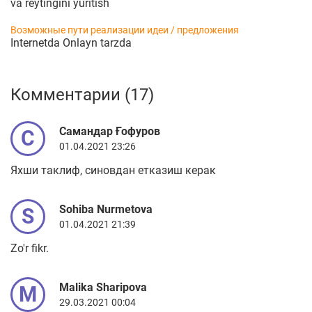
va reytingini yuritish
Возможные пути реализации идеи / предложения
Internetda Onlayn tarzda
Комментарии (17)
Самандар Ғофуров
С
01.04.2021 23:26
Яхши таклиф, синовдан етказиш керак
Sohiba Nurmetova
S
01.04.2021 21:39
Zo'r fikr.
Malika Sharipova
M
29.03.2021 00:04