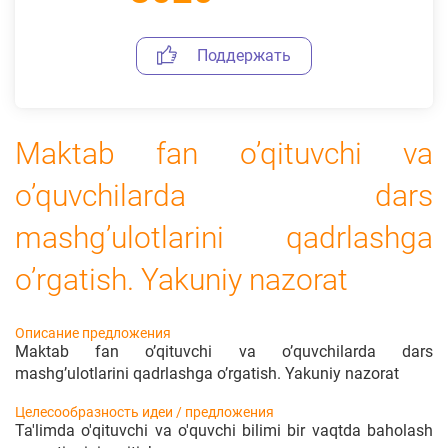
Поддержать
Maktab fan o’qituvchi va
o’quvchilarda dars
mashg’ulotlarini qadrlashga
o’rgatish. Yakuniy nazorat
Описание предложения
Maktab fan o’qituvchi va o’quvchilarda dars
mashg’ulotlarini qadrlashga o’rgatish. Yakuniy nazorat
Целесообразность идеи / предложения
Ta'limda o'qituvchi va o'quvchi bilimi bir vaqtda baholash