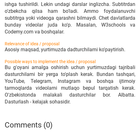
ishga tushirildi. Lekin undagi darslar inglizcha. Subtitrdan
o'zbekcha qilsa ham bo'ladi. Ammo foydalanuvchi
subtitrga yoki videoga qarashni bilmaydi. Chet davlatlarda
bunday videolar juda ko'p. Masalan, W3schools va
Codemy.com va boshqalar.
Relevance of idea / proposal
Asosiy maqsad, yurtimuzda dadturchilarni ko'paytirish.
Possible ways to implement the idea / proposal
Bu g'oyani amalga oshirish uchun yurtimuzdagi tajribali
dasturchilarni bir yerga to'plash kerak. Bundan tashqari,
YouTube, Telegram, Instagram va boshqa ijtimoiy
tarmoqlarda videolarni mutlaqo bepul tarqatish kerak.
O'zbekistonda malakali dasturchilar bor. Albatta.
Dasturlash - kelajak sohasidir.
Comments (0)